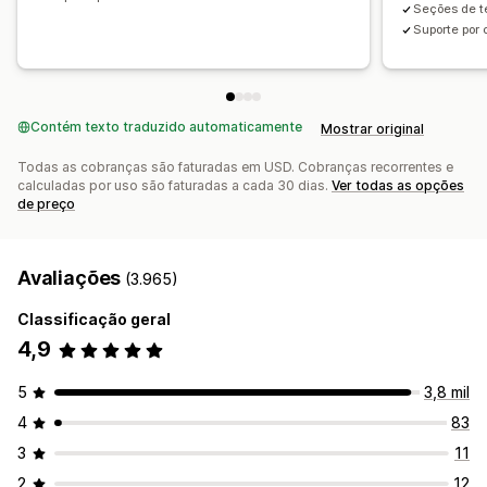
Seções de t
Sincronização de conteúdo
Seções globais
Suporte por 
Estilos globais
Fontes personalizadas
Código personalizado
Tradução
Localização
Geração por IA
SEO
Contém texto traduzido automaticamente
Responsividade para dispositivos móveis
Mostrar original
Carregamento lento
CDN
Insights e dicas
Análises
Todas as cobranças são faturadas em USD. Cobranças recorrentes e
Testes A/B
calculadas por uso são faturadas a cada 30 dias.
Registros de atividades
Ver todas as opções
de preço
Avaliações
(3.965)
Classificação geral
4,9
5
3,8 mil
4
83
3
11
2
12