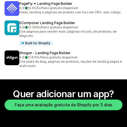
PageFly ✦ Landing Page Builder
de 5 estrelas
4,9
(5.653)
•
Plano gratuito disponível
5653 avaliações ao todo
Home, landing e páginas de produto com foco em CRO, sem código
EComposer Landing Page Builder
de 5 estrelas
4,9
(3.356)
•
Plano gratuito disponível
3356 avaliações ao todo
Crie páginas para vender mais: páginas iniciais, de produtos, de
blogs etc.
Built for Shopify
Shogun ‑ Landing Page Builder
de 5 estrelas
4,8
(1.870)
•
Plano gratuito disponível
1870 avaliações ao todo
Crie posts de blog, páginas de produtos, seções de landing pages e
muito mais
Quer adicionar um app?
Faça uma avaliação gratuita da Shopify por 3 dias