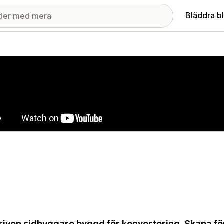
Bläddra b
ri med utvalda bilder
riven sidbyggare byggd för konvertering. Skapa fö