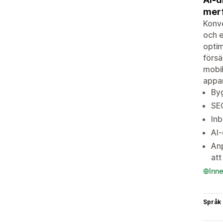
merf
Konve
och e
optim
försä
mobil
appar
Byg
SE
Inb
AI-
Anp
att
Inn
Språk