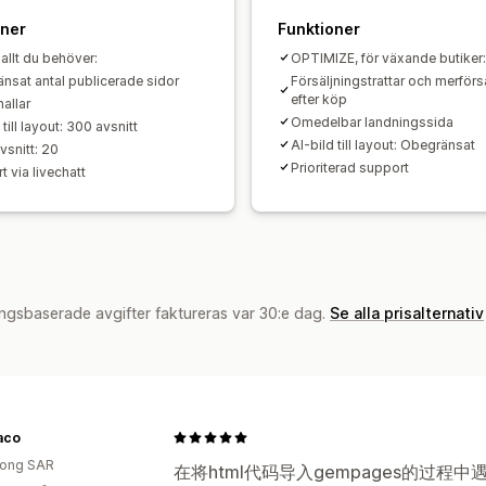
Lokalisering
AI-generering
SEO
Mob
oner
Funktioner
Lazy loading (laddas vid behov)
CDN
allt du behöver:
OPTIMIZE, för växande butiker:
A/B-testning
Aktivitetsloggar
nsat antal publicerade sidor
Försäljningstrattar och merförs
efter köp
allar
Omedelbar landningssida
 till layout: 300 avsnitt
AI-bild till layout: Obegränsat
snitt: 20
Prioriterad support
 via livechatt
ngsbaserade avgifter faktureras var 30:e dag.
Se alla prisalternativ
aco
ong SAR
在将html代码导入gempages的过