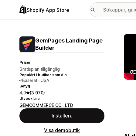
Shopify App Store
Galle
GemPages Landing Page
Builder
Priser
Gratisplan tillgänglig
Populärt i butiker som din
Baserat i USA
Betyg
4,9
(3 970)
Utvecklare
GEMCOMMERCE CO., LTD
Installera
Visa demobutik
AI-d