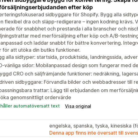
örsäljningserbjudanden efter köp
rteringsfokuserad sidbyggare för Shopify. Bygg alla sidty
n flexibel dra och släpp-redigerare – ingen kodning krävs. 
erade för snabbhet och prestanda i alla branscher och nis
ljningstrattar med merförsäljning efter köp och A/B-testnin
anpassad och laddar snabbt för bättre konvertering. Integ
 för att utöka din butiks funktioner.
g alla sidtyper: startsida, produktsida, landningssida, adve
O-vänliga sidor: Mobilanpassad design som fungerar med d
yggd CRO och säljfrämjande funktioner: nedräkning, lagersa
driven sidbyggare: Förvandla bilder och webbadresser till 
assningsbara trattar: Lägg till erbjudanden om merförsäljni
 öka genomsnittligt ordervärde
ehåller automatöversatt text
Visa original
engelska, spanska, tyska, kinesiska (fö
Denna app finns inte översatt till sven