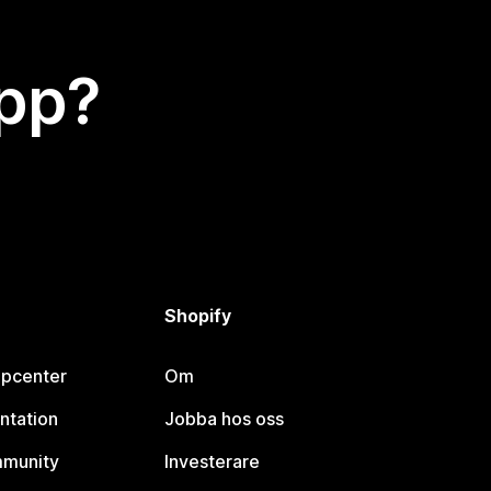
app?
Shopify
lpcenter
Om
ntation
Jobba hos oss
mmunity
Investerare