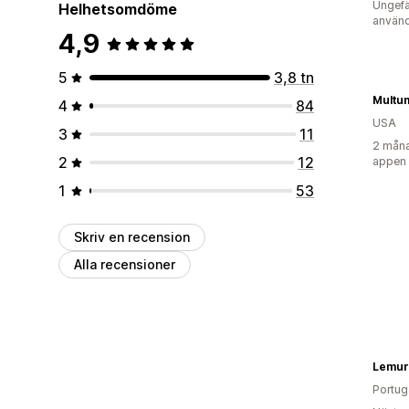
Ungefä
Helhetsomdöme
använd
4,9
5
3,8 tn
Multu
4
84
USA
3
11
2 måna
2
12
appen
1
53
Skriv en recension
Alla recensioner
Lemur
Portug