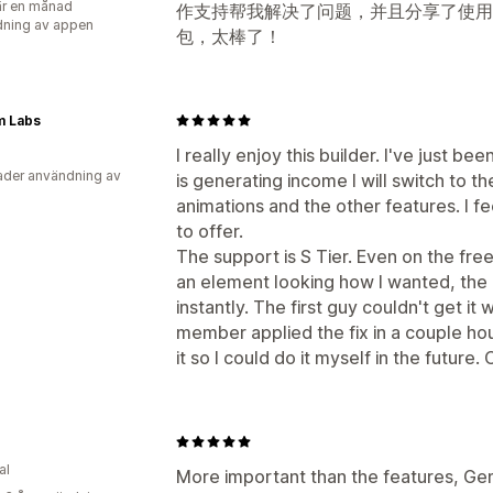
r en månad
作支持帮我解决了问题，并且分享了使用AI a
ning av appen
包，太棒了！
m Labs
I really enjoy this builder. I've just b
der användning av
is generating income I will switch to t
animations and the other features. I f
to offer.
The support is S Tier. Even on the free
an element looking how I wanted, the
instantly. The first guy couldn't get it
member applied the fix in a couple ho
it so I could do it myself in the future.
al
More important than the features, G