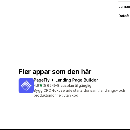
Lanse
Dataå
Fler appar som den här
PageFly ✦ Landing Page Builder
av 5 stjärnor
4,9
(5 654)
•
Gratisplan tillgänglig
5654 recensioner totalt
Bygg CRO-fokuserade startsidor samt landnings- och
produktsidor helt utan kod