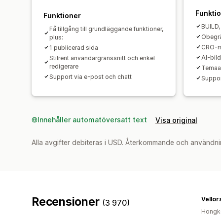
Funkti
Funktioner
BUILD, 
Få tillgång till grundläggande funktioner,
Obegrä
plus:
CRO-m
1 publicerad sida
AI-bild
Stilrent användargränssnitt och enkel
redigerare
Temaav
Support via e-post och chatt
Support
Innehåller automatöversatt text
Visa original
Alla avgifter debiteras i USD. Återkommande och användni
Recensioner
Vellor
(3 970)
Hongk