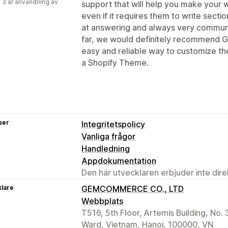
 3 år användning av
support that will help you make your 
even if it requires them to write secti
at answering and always very communic
far, we would definitely recommend 
easy and reliable way to customize the
a Shopify Theme.
ser
Integritetspolicy
Vanliga frågor
Handledning
Appdokumentation
Den här utvecklaren erbjuder inte dir
klare
GEMCOMMERCE CO., LTD
Webbplats
T516, 5th Floor, Artemis Building, No.
Ward, Vietnam, Hanoi, 100000, VN