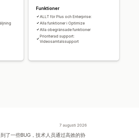
ilanpassning
Funktioner
Insikter och tips
Analysverktyg
ALLT för Plus och Enterprise:
äljning
Alla funktioner i Optimize
Alla obegränsade funktioner
Prioriterad support:
Videosamtalssupport
7 augusti 2026
程中遇到了一些BUG，技术人员通过高效的协