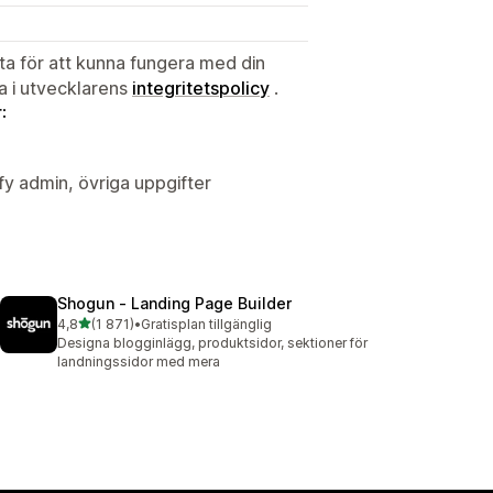
ata för att kunna fungera med din
ta i utvecklarens
integritetspolicy
.
:
y admin, övriga uppgifter
Shogun ‑ Landing Page Builder
av 5 stjärnor
4,8
(1 871)
•
Gratisplan tillgänglig
1871 recensioner totalt
Designa blogginlägg, produktsidor, sektioner för
landningssidor med mera