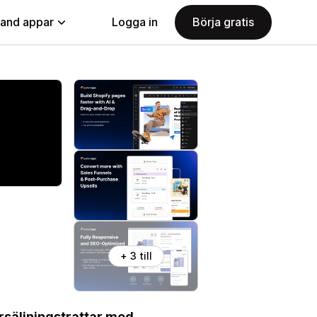
land appar
Logga in
Börja gratis
+ 3 till
rsäljningstrattar med