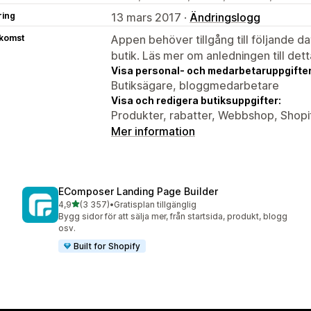
ring
13 mars 2017 ·
Ändringslogg
tkomst
Appen behöver tillgång till följande d
butik. Läs mer om anledningen till det
Visa personal- och medarbetaruppgifter
Butiksägare, bloggmedarbetare
Visa och redigera butiksuppgifter:
Produkter, rabatter, Webbshop, Shopif
Mer information
EComposer Landing Page Builder
av 5 stjärnor
4,9
(3 357)
•
Gratisplan tillgänglig
3357 recensioner totalt
Bygg sidor för att sälja mer, från startsida, produkt, blogg
osv.
Built for Shopify