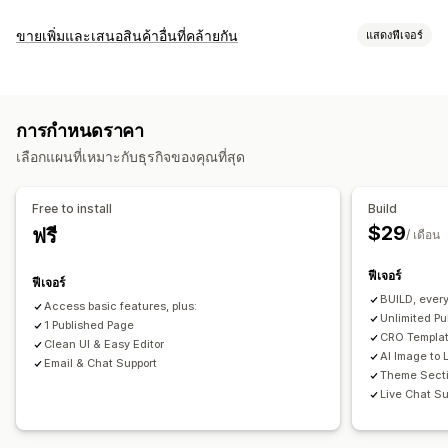
ประเภทหน้า
ขายเพิ่มและเสนอสินค้าอื่นที่คล้ายกัน
แสดงฟีเจอร์
แลนดิ้งเพจ
หน้าหลัก
หน้าสินค้า
คอลเลกชัน
บล็อก
การปรับแต่ง
คำถามที่พบบ่อย
หน้าศูนย์ช่วยเหลือ
หน้าติดต่อ
หน้าเกี่ยวกับเรา
ขายเพิ่มขณะชำระเงิน
ขายเพิ่มในหน้าสินค้า
แถบการประกาศ
เข้าดูแบบด่วน
ส่วนท้าย
ป๊อปอัพ
แบบฟอร์ม
การกำหนดราคา
ตะกร้าสินค้าแบบยึดตำแหน่ง
ป๊อปอัพ
CSS ที่กำหนดเอง
หน้าข่าวประชาสัมพันธ์
หน้าอาชีพ
หน้ากฎหมาย
เลือกแผนที่เหมาะกับธุรกิจของคุณที่สุด
HTML ที่กำหนดเอง
เครื่องมือแก้ไขแบบลากและวาง
หลายภาษา
หน้าลิงก์ในประวัติ
หน้ารีวิว
หน้าราคา
ส่วนของธีม
หน้าที่กำหนดเอง
ข้อเสนอและการแนะนำ
Free to install
Build
คำแนะนำสินค้า
ชุดรวม
ตัวแบ่งปริมาณ
ส่วนลดตามปริมาณ
การจัดการหน้าเว็บ
$29
ฟรี
/ เดือน
เครื่องมือแก้ไข
องค์ประกอบ
เทมเพลต
นำเข้าและส่งออก
การวิเคราะห์
ฟีเจอร์
หน้าบันทึก
หน้าฉบับร่าง
เวอร์ชันของหน้า
การซิงค์เนื้อหา
ฟีเจอร์
การทดสอบ A/B
อัตราคอนเวอร์ชัน
ประสิทธิภาพช่องทาง
BUILD, ever
ส่วนกลางทั่วโลก
สไตล์ทั่วโลก
แบบอักษรที่กำหนดเอง
Access basic features, plus:
Unlimited P
1 Published Page
รหัสที่กำหนดเอง
การแปล
การปรับให้เข้ากับท้องถิ่น
CRO Templa
Clean UI & Easy Editor
การสร้างด้วย AI
SEO
การเปลี่ยนรูปแบบตามการแสดงผลบนมือถือ
AI Image to 
Email & Chat Support
Theme Secti
การโหลดแบบ Lazy
CDN
ข้อมูลเชิงลึกและเคล็ดลับ
การวิเคราะห์
Live Chat Su
การทดสอบ A/B
บันทึกกิจกรรม