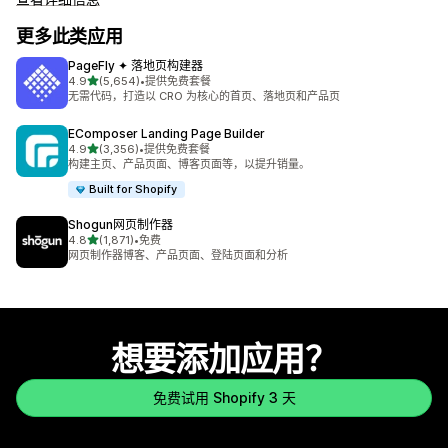
更多此类应用
PageFly ✦ 落地页构建器
星（满分 5 星）
4.9
(5,654)
•
提供免费套餐
总共 5654 条评论
无需代码，打造以 CRO 为核心的首页、落地页和产品页
EComposer Landing Page Builder
星（满分 5 星）
4.9
(3,356)
•
提供免费套餐
总共 3356 条评论
构建主页、产品页面、博客页面等，以提升销量。
Built for Shopify
Shogun网页制作器
星（满分 5 星）
4.8
(1,871)
•
免费
总共 1871 条评论
网页制作器博客、产品页面、登陆页面和分析
想要添加应用？
免费试用 Shopify 3 天