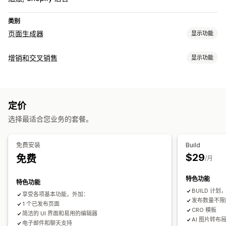
类别
页面生成器
显示功能
页面类型
增销和交叉销售
显示功能
登陆页面
主页
产品页面
产品系列
博客
常见问题解答
自定义
帮助中心页面
联系页面
“关于我们”页面
快速查看
页脚
结账增销
产品页面增销
公告栏
粘性购物车
弹出窗口
弹出窗口
表单
新闻页面
职业页面
法律页面
个人简介链接页面
定价
自定义 CSS
自定义 HTML
拖放式编辑器
多语言
评论页面
定价页面
模板分区
自定义页面
选择最适合您业务的套餐。
优惠和建议
管理页面
产品推荐
套装
数量折扣
批量折扣
编辑器工具
元素
模板
导入和导出
保存页面
草稿页面
免费安装
Build
页面版本
内容同步
全球分区
全球样式
自定义字体
自定义代码
$29
免费
分析
/月
翻译
本地化
AI 生成
SEO
自动适应移动设备
延迟加载
CDN
A/B 测试
转化率
漏斗绩效
特色功能
洞察和技巧
分析
A/B 测试
活动日志
特色功能
BUILD 计
享受各项基本功能，外加：
发布数量不限
1 个已发布页面
CRO 模板
简洁的 UI 界面和易用的编辑器
AI 图片转布
电子邮件和聊天支持