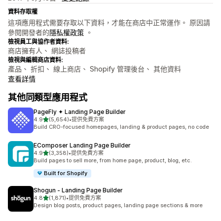
資料存取權
這項應用程式需要存取以下資料，才能在商店中正常運作。 原因請
參閱開發者的
隱私權政策
。
檢視員工與協作者資料:
商店擁有人、 網誌投稿者
檢視與編輯商店資料:
產品、 折扣、 線上商店、 Shopify 管理後台、 其他資料
查看詳情
其他同類型應用程式
PageFly ✦ Landing Page Builder
滿分 5 顆星
4.9
(5,654)
•
提供免費方案
共有 5654 則評價
Build CRO-focused homepages, landing & product pages, no code
EComposer Landing Page Builder
滿分 5 顆星
4.9
(3,358)
•
提供免費方案
共有 3358 則評價
Build pages to sell more, from home page, product, blog, etc.
Built for Shopify
Shogun ‑ Landing Page Builder
滿分 5 顆星
4.8
(1,871)
•
提供免費方案
共有 1871 則評價
Design blog posts, product pages, landing page sections & more