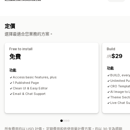
登陸頁面
首頁
產品頁面
商品系列
網誌
常見問題
自訂
說明中心頁面
聯絡資訊頁面
關於我們頁面
快速檢視
頁尾
結帳頁面追加銷售
產品頁面追加銷售
公告列
固定式購物車
彈出式視窗
表單
媒體稿頁面
職缺頁面
法律頁面
定價
彈出式視窗
自訂 CSS
自訂 HTML
拖放式編輯器
多國語言
個人檔案連結頁面
評論頁面
定價頁面
佈景主題區段
自訂頁面
選擇最適合您業務的方案。
銷售內容和建議
管理頁面
商品推薦
套裝組合
數量折扣
大量購買折扣
編輯工具
元素
範本
匯入和匯出
儲存頁面
草稿頁面
頁面版本
Free to install
Build
內容同步處理
全站區段
全站樣式
自訂字型
自訂代碼
翻譯
$29
免費
分析
/月
本地化
AI 生成內容
SEO
行動裝置回應式設計
延遲載入
CDN
A/B 測試
轉換率
漏斗成效
功能
深入分析與秘訣
分析
A/B 測試
活動記錄
功能
BUILD, ever
Access basic features, plus:
Unlimited P
1 Published Page
CRO Templa
Clean UI & Easy Editor
AI Image to 
Email & Chat Support
Theme Secti
Live Chat Su
所有費用均以 USD 計價。 定期費用和依使用量計費方案，均以 30 天為週期