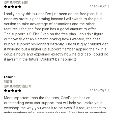
使用應用程式 2個月
2026年8月1日
I really enjoy this builder. I've just been on the free plan, but
once my store is generating income I will switch to the paid
version to take advantage of animations and the other
features. I feel the free plan has a good amount to offer.
The support is S Tier. Even on the free plan. I couldn't figure
out how to get an element looking how I wanted, the chat
bubble support responded instantly. The first guy couldn't get
it working but a higher up support member applied the fix in a
couple hours and explained exactly how he did it so I could do
it myself in the future. Couldn't be happier :)
Lemur
葡萄牙
使用應用程式 接近3年
2026年7月3日
More important than the features, GemPages has an
outstanding costumer support that will help you make your
webshop the way you want it to be even if it requires them to
write sections of custom code for you. Very fast at answering