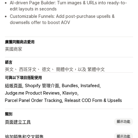
AI-driven Page Builder: Turn images & URLs into ready-to-
edit layouts in seconds
Customizable Funnels: Add post-purchase upsells &
downsells offer to boost AOV
廣獲同類商店愛用
美國商家
語言
英文、 西班牙文、 德文、 簡體中文，以及 繁體中文
可與以下項目搭配使用
結帳頁面
Shopify 管理介面
Bundles
Instafeed
Judge.me Product Reviews
Klaviyo
Parcel Panel Order Tracking
Releasit COD Form & Upsells
類別
頁面建立工具
顯示功能
頁面類型
追加銷售和交叉銷售
顯示功能