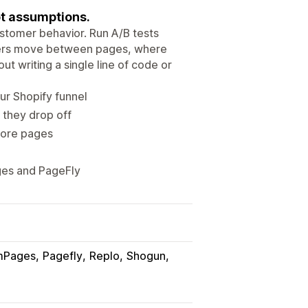
ot assumptions.
stomer behavior. Run A/B tests
ppers move between pages, where
ut writing a single line of code or
ur Shopify funnel
they drop off
tore pages
ges and PageFly
mPages
Pagefly
Replo
Shogun