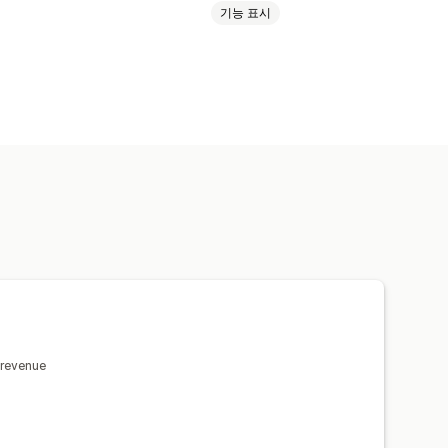
기능 표시
가격 매칭
 revenue