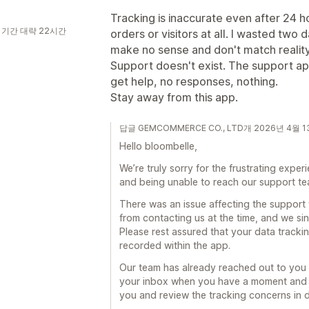
Tracking is inaccurate even after 24 h
 기간 대략 22시간
orders or visitors at all. I wasted two 
make no sense and don't match reality
Support doesn't exist. The support ap
get help, no responses, nothing.
Stay away from this app.
답글 GEMCOMMERCE CO., LTD개 2026년 4월 
Hello bloombelle,
We’re truly sorry for the frustrating exper
and being unable to reach our support te
There was an issue affecting the suppor
from contacting us at the time, and we sin
Please rest assured that your data trackin
recorded within the app.
Our team has already reached out to you vi
your inbox when you have a moment and r
you and review the tracking concerns in de