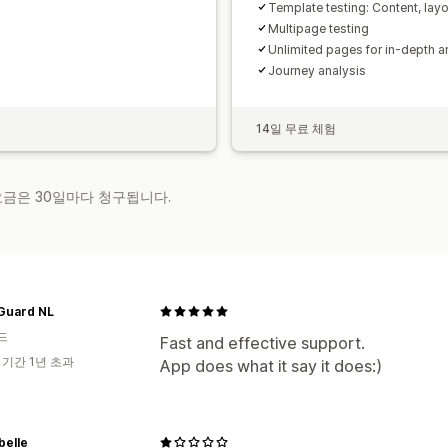
Template testing: Content, layo
Multipage testing
Unlimited pages for in-depth a
Journey analysis
14일 무료 체험
 요금은 30일마다 청구됩니다.
Guard NL
드
Fast and effective support.
 기간 1년 초과
App does what it say it does:)
belle