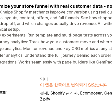
mize your store funnel with real customer data - n
helps Shopify merchants improve conversion using real cu
s layouts, content, offers, and full funnels. See how sho
drop off, and which changes actually drive revenue. All witho
ical setup.
 experiments: Run template and multi-page tests across yo
rney analytics: Track how your customers move and where 
e analytics: Monitor revenue and key CRO metrics at any s
er analytics: Understand the full journey behind each order
egrations: Works seamlessly with page builders like GemPa
영어
이 앱은 한국어로 번역되지 않았습니다
호환:
결제
Shopify 관리자
Ecomposer
Ge
Zipify