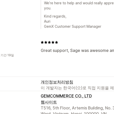
We’re here to help and would really apprec
you.
Kind regards,
Auri
GemX Customer Support Manager
Great support, Sage was awesome and 
 기간 19일
개인정보처리방침
이 개발자는 한국어(으)로 직접 지원을 
GEMCOMMERCE CO., LTD
웹사이트
T516, 5th Floor, Artemis Building, No.
Ward, Vietnam, Hanoi, 100000, VN