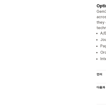
Opti
GemX 
acros
they 
techn
A/B
Jou
Pag
Ord
Int
언어
다음과 