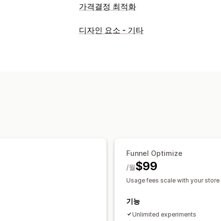
가격결정 최적화
가격 관리
디자인 요소 - 기타
가격 책정 규칙
수량 할인
계층별 할인
모니터링
A/B 테스트
추세 분석
보고서
분석
Funnel Optimize
$99
/월
Usage fees scale with your store
기능
Unlimited experiments