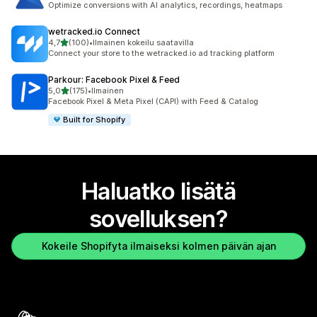
Optimize conversions with AI analytics, recordings, heatmaps
wetracked.io Connect
/ 5 tähteä
4,7
(100)
•
Ilmainen kokeilu saatavilla
100 arvostelua yhteensä
Connect your store to the wetracked.io ad tracking platform
Parkour: Facebook Pixel & Feed
/ 5 tähteä
5,0
(175)
•
Ilmainen
175 arvostelua yhteensä
Facebook Pixel & Meta Pixel (CAPI) with Feed & Catalog
Built for Shopify
Haluatko lisätä
sovelluksen?
Kokeile Shopifyta ilmaiseksi kolmen päivän ajan