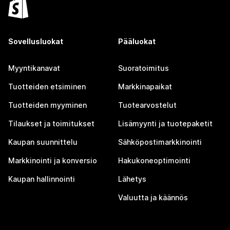
Sovellusluokat
Pääluokat
Myyntikanavat
Suoratoimitus
Tuotteiden etsiminen
Markkinapaikat
Tuotteiden myyminen
Tuotearvostelut
Tilaukset ja toimitukset
Lisämyynti ja tuotepaketit
Kaupan suunnittelu
Sähköpostimarkkinointi
Markkinointi ja konversio
Hakukoneoptimointi
Kaupan hallinnointi
Lähetys
Valuutta ja käännös