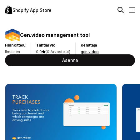
Shopify App Store
Gen.video management tool
Hinnoittelu
Tähtiarvio
Kehittäjä
Ilmainen
0,0
(0 Arvostelut)
gen.video
Asenna