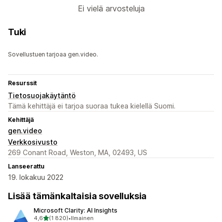
Ei vielä arvosteluja
Tuki
Sovellustuen tarjoaa gen.video.
Resurssit
Tietosuojakäytäntö
Tämä kehittäjä ei tarjoa suoraa tukea kielellä Suomi.
Kehittäjä
gen.video
Verkkosivusto
269 Conant Road, Weston, MA, 02493, US
Lanseerattu
19. lokakuu 2022
Lisää tämänkaltaisia sovelluksia
Microsoft Clarity: AI Insights
/ 5 tähteä
4,6
(1 820)
•
Ilmainen
1820 arvostelua yhteensä