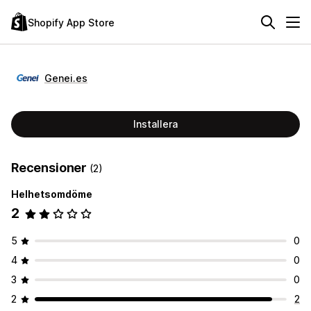
Shopify App Store
Genei.es
Installera
Recensioner
(2)
Helhetsomdöme
2
5
0
4
0
3
0
2
2