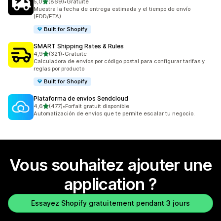
étoile(s) sur 5
5,0
(869)
•
Gratuite
869 avis au total
Muestra la fecha de entrega estimada y el tiempo de envío
(EDD/ETA)
Built for Shopify
SMART Shipping Rates & Rules
étoile(s) sur 5
4,9
(321)
•
Gratuite
321 avis au total
Calculadora de envíos por código postal para configurar tarifas y
reglas por producto
Built for Shopify
Plataforma de envíos Sendcloud
étoile(s) sur 5
4,6
(477)
•
Forfait gratuit disponible
477 avis au total
Automatización de envíos que te permite escalar tu negocio.
Vous souhaitez ajouter une
application ?
Essayez Shopify gratuitement pendant 3 jours