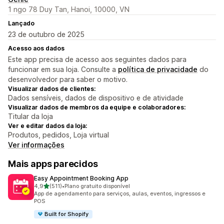
1 ngo 78 Duy Tan, Hanoi, 10000, VN
Lançado
23 de outubro de 2025
Acesso aos dados
Este app precisa de acesso aos seguintes dados para
funcionar em sua loja. Consulte a
política de privacidade
do
desenvolvedor para saber o motivo.
Visualizar dados de clientes:
Dados sensíveis, dados de dispositivo e de atividade
Visualizar dados de membros da equipe e colaboradores:
Titular da loja
Ver e editar dados da loja:
Produtos, pedidos, Loja virtual
Ver informações
Mais apps parecidos
Easy Appointment Booking App
de 5 estrelas
4,9
(511)
•
Plano gratuito disponível
511 avaliações ao todo
App de agendamento para serviços, aulas, eventos, ingressos e
POS
Built for Shopify