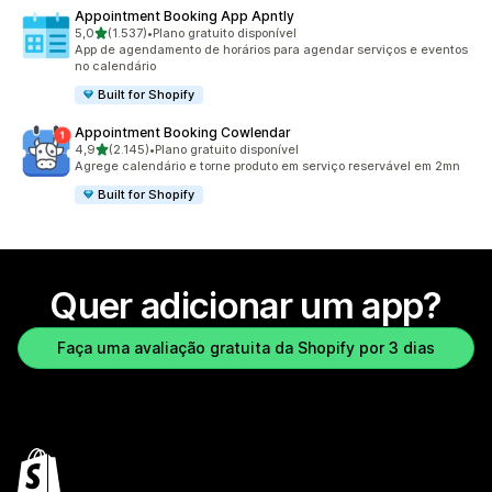
Appointment Booking App Apntly
de 5 estrelas
5,0
(1.537)
•
Plano gratuito disponível
1537 avaliações ao todo
App de agendamento de horários para agendar serviços e eventos
no calendário
Built for Shopify
Appointment Booking Cowlendar
de 5 estrelas
4,9
(2.145)
•
Plano gratuito disponível
2145 avaliações ao todo
Agrege calendário e torne produto em serviço reservável em 2mn
Built for Shopify
Quer adicionar um app?
Faça uma avaliação gratuita da Shopify por 3 dias