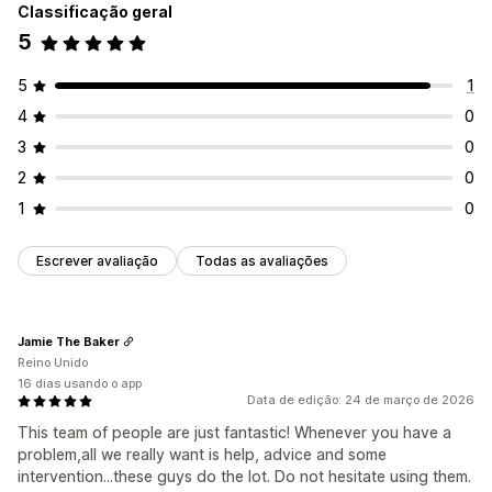
Classificação geral
Calendário
Agendamento
Opções de horário
5
Bloquear datas
Várias reservas
Personalização
5
1
Páginas de reservas
Widget de calendário
4
0
CSS personalizado
3
0
2
0
1
0
Escrever avaliação
Todas as avaliações
Jamie The Baker
Reino Unido
16 dias usando o app
Data de edição: 24 de março de 2026
This team of people are just fantastic! Whenever you have a
problem,all we really want is help, advice and some
intervention...these guys do the lot. Do not hesitate using them.