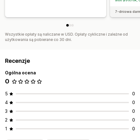
albo $99/rok,
7-dniowa dar
Wszystkie opłaty są naliczane w USD. Opłaty cykliczne i zależne od
użytkowania są pobierane co 30 dni.
Recenzje
Ogólna ocena
0
5
0
4
0
3
0
2
0
1
0