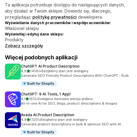
Ta aplikacja potrzebuje dostępu do następujących danych,
aby działać w Twoim sklepie. Dowiedz się, dlaczego,
przeglądając
politykę prywatności
dewelopera.
Wyświetlanie danych pracowników i współpracowników:
Właściciel sklepu
Wyświetlaj i edytuj dane sklepu:
Produkty
Zobacz szczegóły
Więcej podobnych aplikacji
ChatGPT AI Product Description
na 5 gwiazdek
4,9
(458)
•
Bezpłatny plan jest dostępny
Łączna liczba recenzji: 458
Generate SEO Friendly Product Descriptions With ChatGPT - Bulk
Built for Shopify
ChatGPT: 9 AI Tools, 1 App!
na 5 gwiazdek
4,1
(63)
•
Dostępna darmowa wersja próbna
Łączna liczba recenzji: 63
All-in-one AI for SEO, blogs, product descriptions & Images
Avada AI Product Description
na 5 gwiazdek
4,9
(120)
•
Bezpłatny plan jest dostępny
Łączna liczba recenzji: 120
Generate product descriptions in bulk & optimize SEO with AI
Built for Shopify