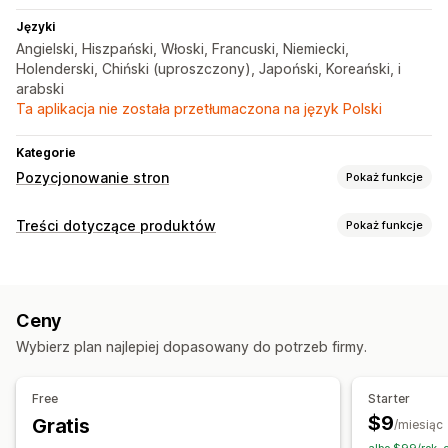
Języki
Angielski, Hiszpański, Włoski, Francuski, Niemiecki,
Holenderski, Chiński (uproszczony), Japoński, Koreański, i
arabski
Ta aplikacja nie została przetłumaczona na język Polski
Kategorie
Pozycjonowanie stron
Pokaż funkcje
Narzędzia SEO
Treści dotyczące produktów
Pokaż funkcje
Metatagi
Optymalizacja metadanych
Typy zawartości
Opisy
Tytuły
Opisy SEO
Tytuły SEO
Ceny
Tworzenie treści
Wybierz plan najlepiej dopasowany do potrzeb firmy.
Generowanie treści przy pomocy AI
Free
Starter
$9
Gratis
/miesiąc