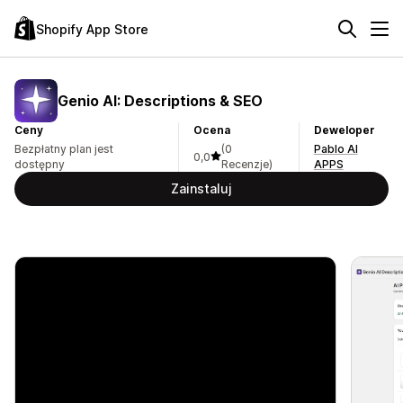
Shopify App Store
Genio AI: Descriptions & SEO
Ceny
Ocena
Deweloper
Bezpłatny plan jest
(0
Pablo AI
0,0
dostępny
Recenzje)
APPS
Zainstaluj