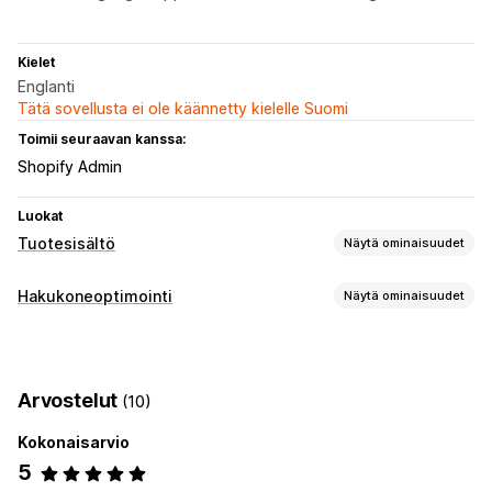
Kielet
Englanti
Tätä sovellusta ei ole käännetty kielelle Suomi
Toimii seuraavan kanssa:
Shopify Admin
Luokat
Tuotesisältö
Näytä ominaisuudet
Sisältötyypit
Hakukoneoptimointi
Näytä ominaisuudet
Kuvaukset
Otsikot
SEO-kuvaukset
SEO-otsikot
Hakuoptimointityökalut
Sisällöntuotanto
Joukkomuokkaus
Tekoälygenerointi
Sisällön optimointi
Tekoälygenerointi
Kehotemallit
Sävy ja tyyli
Arvostelut
(10)
Metadatan optimointi
Monikielisyys
Joukkomuokkaus
Kokonaisarvio
Hakukoneoptimointi
5
Automaattinen optimointi