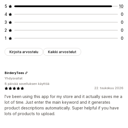
5
10
4
0
3
0
2
0
1
0
Kirjoita arvostelu
Kaikki arvostelut
BirderyTees
Yhdysvallat
8 päivää sovelluksen käyttöä
22. toukokuu 2026
I've been using this app for my store and it actually saves me a
lot of time. Just enter the main keyword and it generates
product descriptions automatically. Super helpful if you have
lots of products to upload.