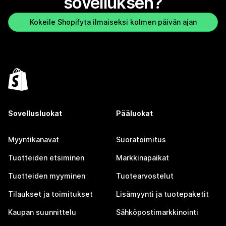
sovelluksen?
Kokeile Shopifyta ilmaiseksi kolmen päivän ajan
Sovellusluokat
Pääluokat
Myyntikanavat
Suoratoimitus
Tuotteiden etsiminen
Markkinapaikat
Tuotteiden myyminen
Tuotearvostelut
Tilaukset ja toimitukset
Lisämyynti ja tuotepaketit
Kaupan suunnittelu
Sähköpostimarkkinointi