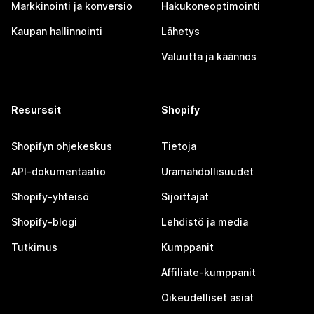
Markkinointi ja konversio
Hakukoneoptimointi
Kaupan hallinnointi
Lähetys
Valuutta ja käännös
Resurssit
Shopify
Shopifyn ohjekeskus
Tietoja
API-dokumentaatio
Uramahdollisuudet
Shopify-yhteisö
Sijoittajat
Shopify-blogi
Lehdistö ja media
Tutkimus
Kumppanit
Affiliate-kumppanit
Oikeudelliset asiat