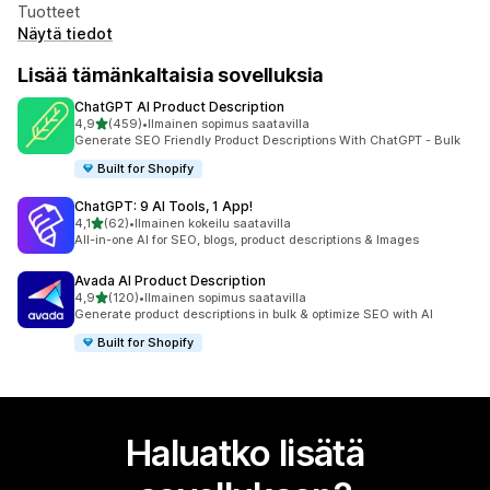
Tuotteet
Näytä tiedot
Lisää tämänkaltaisia sovelluksia
ChatGPT AI Product Description
/ 5 tähteä
4,9
(459)
•
Ilmainen sopimus saatavilla
459 arvostelua yhteensä
Generate SEO Friendly Product Descriptions With ChatGPT - Bulk
Built for Shopify
ChatGPT: 9 AI Tools, 1 App!
/ 5 tähteä
4,1
(62)
•
Ilmainen kokeilu saatavilla
62 arvostelua yhteensä
All-in-one AI for SEO, blogs, product descriptions & Images
Avada AI Product Description
/ 5 tähteä
4,9
(120)
•
Ilmainen sopimus saatavilla
120 arvostelua yhteensä
Generate product descriptions in bulk & optimize SEO with AI
Built for Shopify
Haluatko lisätä