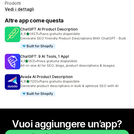
Prodotti
Vedi i dettagli
Altre app come questa
ChatGPT AI Product Description
stelle su 5
4,9
(457)
•
Piano gratuito disponibile
457 recensioni totali
Generate SEO Friendly Product Descriptions With ChatGPT - Bulk
Built for Shopify
ChatGPT: 9 AI Tools, 1 App!
stelle su 5
4,1
(63)
•
Prova gratuita disponibile
63 recensioni totali
All-in-one AI for SEO, blogs, product descriptions & Images
Avada AI Product Description
stelle su 5
4,9
(120)
•
Piano gratuito disponibile
120 recensioni totali
Generate product descriptions in bulk & optimize SEO with AI
Built for Shopify
Vuoi aggiungere un’app?