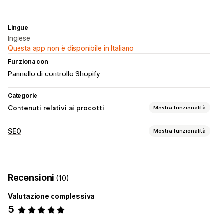
Lingue
Inglese
Questa app non è disponibile in Italiano
Funziona con
Pannello di controllo Shopify
Categorie
Contenuti relativi ai prodotti
Mostra funzionalità
Tipi di contenuti
SEO
Mostra funzionalità
Descrizioni
Titoli
Descrizioni SEO
Titoli SEO
Strumenti SEO
Creazione di contenuti
Modifica in blocco
Generazione basata sull’IA
Generazione basata sull’IA
Modelli di prompt
Tono e stile
Recensioni
(10)
Ottimizzazione contenuti
Ottimizzazione metadati
Multilingua
Modifica in blocco
Valutazione complessiva
SEO
5
Ottimizzazione automatica