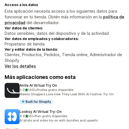
Acceso a los datos
Esta aplicación necesita acceso a los siguientes datos para
funcionar en tu tienda. Obtén más información en la
política de
privacidad
del desarrollador.
Ver datos de clientes:
Datos sensibles, datos del dispositivo y de la actividad
Ver datos de empleados y colaboradores:
Propietario de tienda
Ver y editar datos de la tienda:
Clientes, Productos, Pedidos, Tienda online, Administrador de
Shopify
Ver los detalles
Más aplicaciones como esta
Antla AI Virtual Try On
de 5 estrellas
5.0
(49)
•
Prueba gratis disponible
49 reseñas en total
Makes Shoppers Love How They Look With AI Fashion Try-On
Built for Shopify
Looksy AI Virtual Try‑On
de 5 estrellas
4.6
(6)
•
Plan gratis disponible
6 reseñas en total
AI photo and video try-on with bundles and upsells