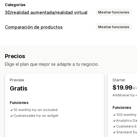
Categorías
3D/realidad aumentada/realidad virtual
Mostrar funciones
Visualización
Comparación de productos
Mostrar funciones
Realidad virtual
Prueba virtual
Con IA
Herramientas de comparación
Personalización
Prueba virtual
Recomendaciones de IA
Variantes
Productos personalizados
Texto
Imágenes
Precios
Diferencias destacadas
Imágenes
Color
Texturas
Subida de archivos
Elige el plan que mejor se adapte a tu negocio.
Promoción de marca personalizada
Adaptación a dispositivos móviles
Preview
Starter
$19.99
Gratis
al
Additional try-
Funciones
Funciones
10 monthly try-on included
100 monthly
Customizable try-on widget
Analytics D
Customers Em
Standard Su