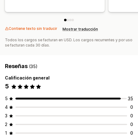
Contiene texto sin traducir
Mostrar traducción
Todos los cargos se facturan en USD. Los cargos recurrentes y por uso
se facturan cada 30 días.
Reseñas
(35)
Calificación general
5
5
35
4
0
3
0
2
0
1
0