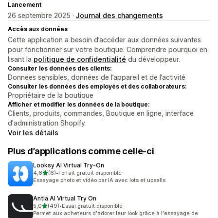
Lancement
26 septembre 2025 ·
Journal des changements
Accès aux données
Cette application a besoin d’accéder aux données suivantes
pour fonctionner sur votre boutique. Comprendre pourquoi en
lisant la
politique de confidentialité
du développeur.
Consulter les données des clients:
Données sensibles, données de l’appareil et de l’activité
Consulter les données des employés et des collaborateurs:
Propriétaire de la boutique
Afficher et modifier les données de la boutique:
Clients, produits, commandes, Boutique en ligne, interface
d'administration Shopify
Voir les détails
Plus d’applications comme celle-ci
Looksy AI Virtual Try‑On
étoile(s) sur 5
4,6
(6)
•
Forfait gratuit disponible
6 avis au total
Essayage photo et vidéo par IA avec lots et upsells
Antla AI Virtual Try On
étoile(s) sur 5
5,0
(49)
•
Essai gratuit disponible
49 avis au total
Permet aux acheteurs d'adorer leur look grâce à l'essayage de