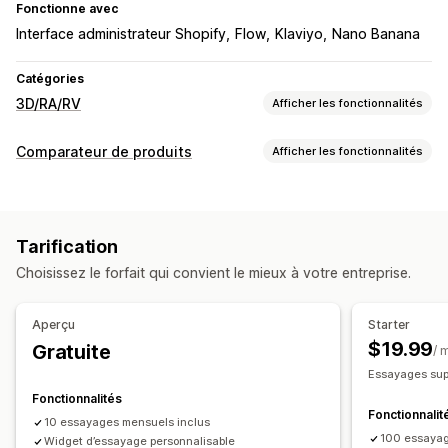
Fonctionne avec
Interface administrateur Shopify
Flow
Klaviyo
Nano Banana
Catégories
3D/RA/RV
Afficher les fonctionnalités
Visualisation
Comparateur de produits
Afficher les fonctionnalités
Réalité virtuelle
Essayage virtuel
Propulsé par l’IA
Outils de comparaison
Personnalisation
Essayage virtuel
Recommandations basées sur l’IA
Variantes
Produits personnalisés
Texte
Images
Couleur
Tarification
Mettre en avant les différences
Images
Textures
Importations de fichiers
Choisissez le forfait qui convient le mieux à votre entreprise.
Image de marque personnalisée
Optimisation pour le format mobile
Aperçu
Starter
$19.99
Gratuite
/ 
Essayages sup
Fonctionnalités
Fonctionnalit
10 essayages mensuels inclus
100 essayag
Widget d’essayage personnalisable