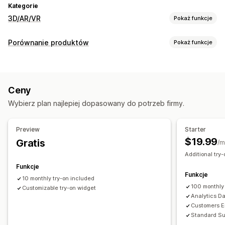
Kategorie
3D/AR/VR
Pokaż funkcje
Wizualizacja
Porównanie produktów
Pokaż funkcje
Wirtualna rzeczywistość
Wirtualna przymierzalnia
Narzędzia porównawcze
Oparte na sztucznej inteligencji
Wirtualna przymierzalnia
Rekomendacje AI
Dostosowanie
Ceny
Zaznaczanie różnic
Obrazy
Warianty
Produkty niestandardowe
Tekst
Zdjęcia
Kolor
Wybierz plan najlepiej dopasowany do potrzeb firmy.
Tekstury
Przesyłanie pliku
Niestandardowy branding
Responsywność na urządzeniach mobilnych
Preview
Starter
$19.99
Gratis
/m
Additional try-
Funkcje
Funkcje
10 monthly try-on included
100 monthly
Customizable try-on widget
Analytics D
Customers Em
Standard Su