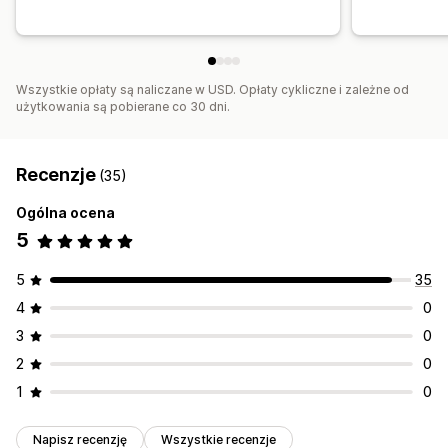
Wszystkie opłaty są naliczane w USD. Opłaty cykliczne i zależne od
użytkowania są pobierane co 30 dni.
Recenzje
(35)
Ogólna ocena
5
5
35
4
0
3
0
2
0
1
0
Napisz recenzję
Wszystkie recenzje