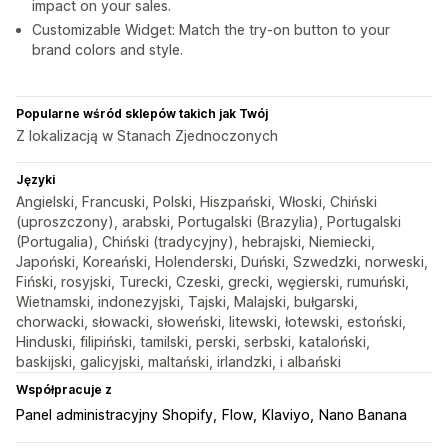
impact on your sales.
Customizable Widget: Match the try-on button to your
brand colors and style.
Popularne wśród sklepów takich jak Twój
Z lokalizacją w Stanach Zjednoczonych
Języki
Angielski, Francuski, Polski, Hiszpański, Włoski, Chiński
(uproszczony), arabski, Portugalski (Brazylia), Portugalski
(Portugalia), Chiński (tradycyjny), hebrajski, Niemiecki,
Japoński, Koreański, Holenderski, Duński, Szwedzki, norweski,
Fiński, rosyjski, Turecki, Czeski, grecki, węgierski, rumuński,
Wietnamski, indonezyjski, Tajski, Malajski, bułgarski,
chorwacki, słowacki, słoweński, litewski, łotewski, estoński,
Hinduski, filipiński, tamilski, perski, serbski, kataloński,
baskijski, galicyjski, maltański, irlandzki, i albański
Współpracuje z
Panel administracyjny Shopify
Flow
Klaviyo
Nano Banana