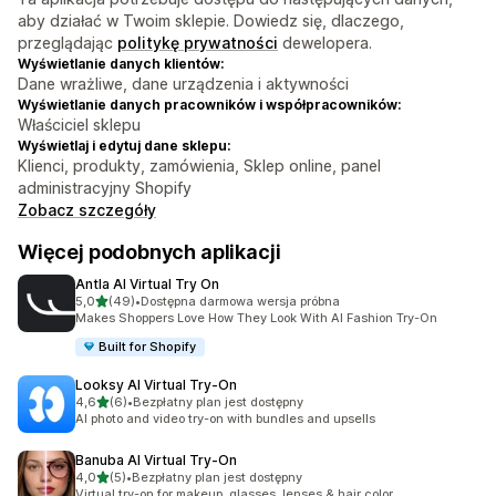
aby działać w Twoim sklepie. Dowiedz się, dlaczego,
przeglądając
politykę prywatności
dewelopera.
Wyświetlanie danych klientów:
Dane wrażliwe, dane urządzenia i aktywności
Wyświetlanie danych pracowników i współpracowników:
Właściciel sklepu
Wyświetlaj i edytuj dane sklepu:
Klienci, produkty, zamówienia, Sklep online, panel
administracyjny Shopify
Zobacz szczegóły
Więcej podobnych aplikacji
Antla AI Virtual Try On
na 5 gwiazdek
5,0
(49)
•
Dostępna darmowa wersja próbna
Łączna liczba recenzji: 49
Makes Shoppers Love How They Look With AI Fashion Try-On
Built for Shopify
Looksy AI Virtual Try‑On
na 5 gwiazdek
4,6
(6)
•
Bezpłatny plan jest dostępny
Łączna liczba recenzji: 6
AI photo and video try-on with bundles and upsells
Banuba AI Virtual Try‑On
na 5 gwiazdek
4,0
(5)
•
Bezpłatny plan jest dostępny
Łączna liczba recenzji: 5
Virtual try-on for makeup, glasses, lenses & hair color