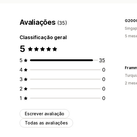
Avaliações
G200
(35)
Singap
5 mes
Classificação geral
5
5
35
Fram
4
0
Turqui
3
0
2 mes
2
0
1
0
Escrever avaliação
Todas as avaliações