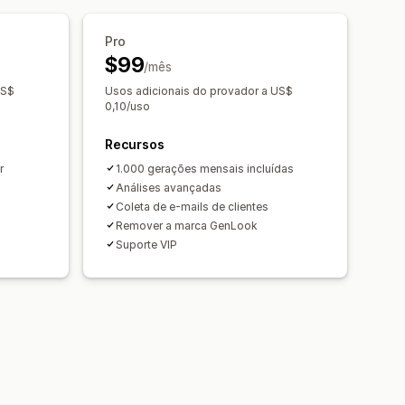
Pro
$99
/mês
US$
Usos adicionais do provador a US$
0,10/uso
Recursos
r
1.000 gerações mensais incluídas
Análises avançadas
Coleta de e-mails de clientes
Remover a marca GenLook
Suporte VIP