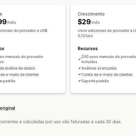
te
Crescimento
99
$29
/mês
/mês
cionais do provador a US$
Usos adicionais do provador a 
0,12/uso
os
Recursos
os mensais do provador
250 usos mensais do provado
dos
incluídos
 de análise de dados
Análises avançadas
 de e-mails de clientes
Coleta de e-mails de clientes
e padrão
Suporte padrão
original
rrentes e calculadas por uso são faturadas a cada 30 dias.