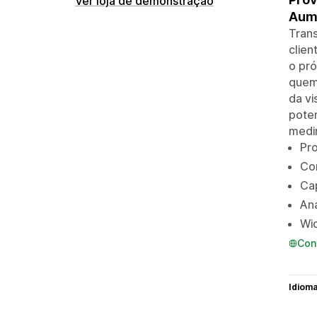
Ver loja de demonstração
Aume
Trans
clie
o pró
quem
da vi
pote
medi
Pro
Con
Cap
Aná
Wid
Con
Idiom