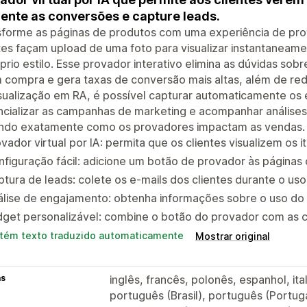
nte as conversões e capture leads.
forme as páginas de produtos com uma experiência de prova
ntes façam upload de uma foto para visualizar instantane
prio estilo. Esse provador interativo elimina as dúvidas so
 compra e gera taxas de conversão mais altas, além de re
sualização em RA, é possível capturar automaticamente os e
ncializar as campanhas de marketing e acompanhar análise
ndo exatamente como os provadores impactam as vendas.
vador virtual por IA: permita que os clientes visualizem os i
figuração fácil: adicione um botão de provador às páginas
tura de leads: colete os e-mails dos clientes durante o uso
lise de engajamento: obtenha informações sobre o uso do 
get personalizável: combine o botão do provador com as co
tém texto traduzido automaticamente
Mostrar original
as
inglês, francês, polonês, espanhol, ital
português (Brasil), português (Portugal