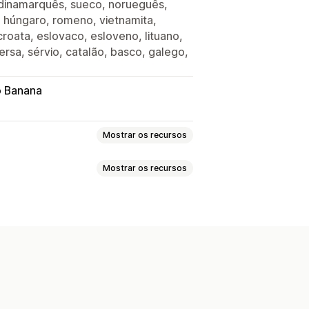
 dinamarquês, sueco, norueguês,
, húngaro, romeno, vietnamita,
croata, eslovaco, esloveno, lituano,
 persa, sérvio, catalão, basco, galego,
 Banana
Mostrar os recursos
Mostrar os recursos
tual
ial
ões de IA
Destacar diferenças
Texto
Imagens
Cor
Texturas
lizado
veis