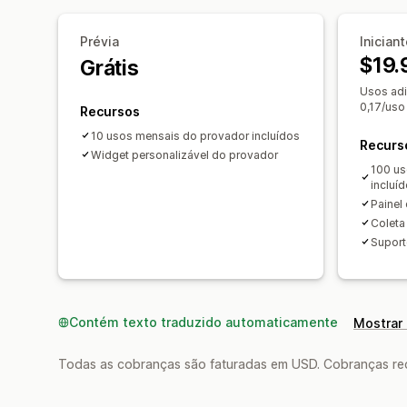
Prévia
Inician
$19.
Grátis
Usos adi
0,17/uso
Recursos
10 usos mensais do provador incluídos
Recurs
Widget personalizável do provador
100 us
incluí
Painel
Coleta
Suport
Contém texto traduzido automaticamente
Mostrar 
Todas as cobranças são faturadas em USD. Cobranças reco