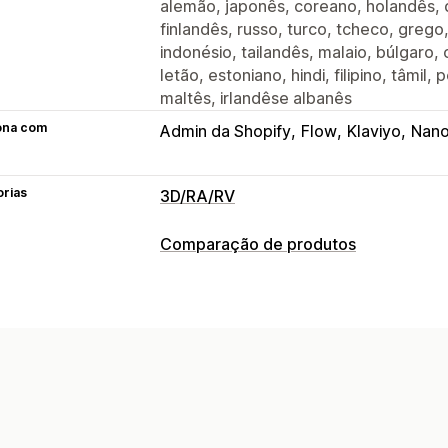
alemão, japonês, coreano, holandês,
finlandês, russo, turco, tcheco, grego
indonésio, tailandês, malaio, búlgaro, 
letão, estoniano, hindi, filipino, tâmil,
maltês, irlandêse albanês
ona com
Admin da Shopify
Flow
Klaviyo
Nano
orias
3D/RA/RV
Visualização
Comparação de produtos
Realidade virtual
Experimentação vir
Ferramentas de comparação
Com tecnologia de inteligência artific
Experimentação virtual
Recomendaç
Personalização
Imagens
Variantes
Produtos personalizados
Upload de arquivo
Branding persona
Responsividade para dispositivos mó