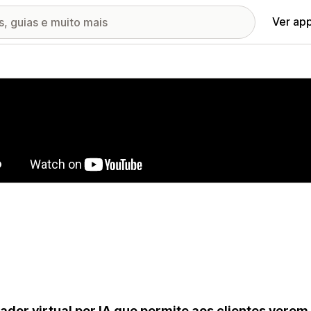
Ver ap
ia de imagens em destaque
ador virtual por IA que permite aos clientes verem