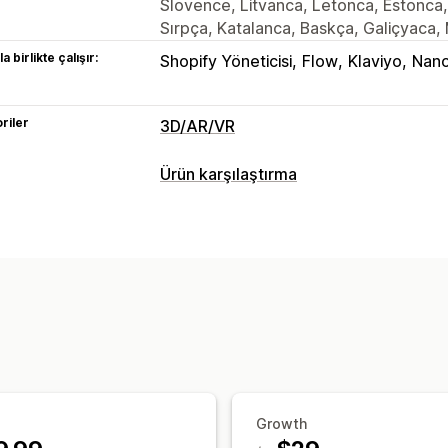
Slovence, Litvanca, Letonca, Estonca, 
Sırpça, Katalanca, Baskça, Galiçyaca,
a birlikte çalışır:
Shopify Yöneticisi
Flow
Klaviyo
Nano
riler
3D/AR/VR
Görselleştirme
Ürün karşılaştırma
Sanal gerçeklik
Sanal deneme
Yapay
Karşılaştırma araçları
Özelleştirme
Sanal deneme
Yapay zeka önerileri
Varyasyonlar
Özel ürünler
Metin
Gör
Dosya yükleme
Özel marka öğeleri
Growth