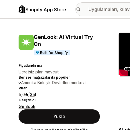
Shopify App Store
Öne ç
GenLook: AI Virtual Try
On
Built for Shopify
Fiyatlandırma
Ücretsiz plan mevcut
Benzer mağazalarda popüler
Amerika Birleşik Devletleri merkezli
Puan
5,0
(35)
Geliştirici
Genlook
Yükle
AI v