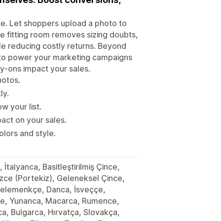
ce. Let shoppers upload a photo to
tive fitting room removes sizing doubts,
le reducing costly returns. Beyond
s to power your marketing campaigns
y-ons impact your sales.
hotos.
ly.
w your list.
act on your sales.
lors and style.
 İtalyanca, Basitleştirilmiş Çince,
izce (Portekiz), Geleneksel Çince,
Felemenkçe, Danca, İsveççe,
çe, Yunanca, Macarca, Rumence,
, Bulgarca, Hırvatça, Slovakça,