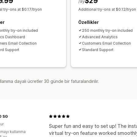
9.99
$29
/ay
l try-ons at $0.17/tryon
Additional try-ons at $0.12/tryon
ler
Özellikler
nthly try-on included
250 monthly try-on included
ics Dashboard
Advanced Analytics
ers Email Collection
Customers Email Collection
rd Support
Standard Support
lanıma dayalı ücretler 30 günde bir faturalandırılır.
0 SG
ur
Super fun and easy to set up! The inst
mayı kullanma
virtual try-on feature worked smoothl
:5 ay