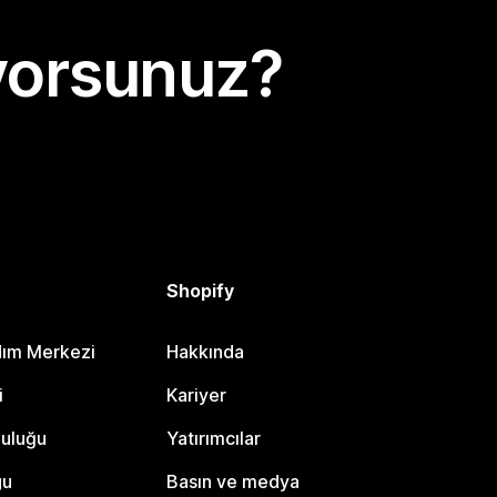
yorsunuz?
Shopify
dım Merkezi
Hakkında
i
Kariyer
luluğu
Yatırımcılar
gu
Basın ve medya