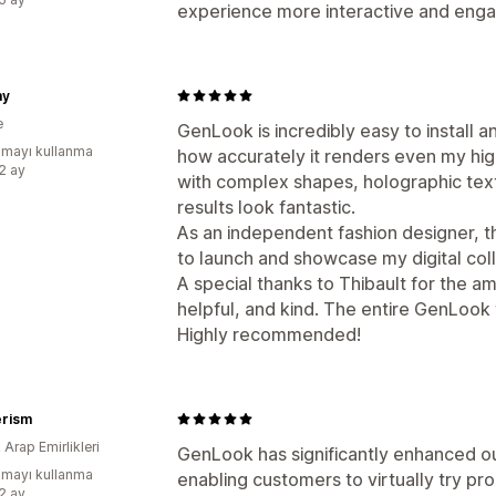
experience more interactive and enga
my
e
GenLook is incredibly easy to install 
mayı kullanma
how accurately it renders even my high
:2 ay
with complex shapes, holographic textu
results look fantastic.
As an independent fashion designer, t
to launch and showcase my digital col
A special thanks to Thibault for the
helpful, and kind. The entire GenLook 
Highly recommended!
rism
k Arap Emirlikleri
GenLook has significantly enhanced o
mayı kullanma
enabling customers to virtually try p
:2 ay