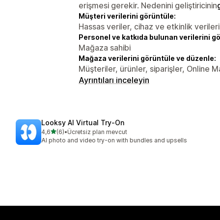
erişmesi gerekir. Nedenini geliştiricinin
Müşteri verilerini görüntüle:
Hassas veriler, cihaz ve etkinlik verileri
Personel ve katkıda bulunan verilerini g
Mağaza sahibi
Mağaza verilerini görüntüle ve düzenle:
Müşteriler, ürünler, siparişler, Online 
Ayrıntıları inceleyin
Looksy AI Virtual Try‑On
5 yıldız üzerinden
4,6
(6)
•
Ücretsiz plan mevcut
toplam 6 değerlendirme
AI photo and video try-on with bundles and upsells