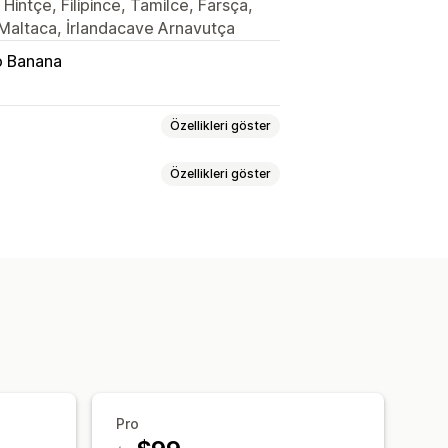
Hintçe, Filipince, Tamilce, Farsça,
 Maltaca, İrlandacave Arnavutça
 Banana
Özellikleri göster
Özellikleri göster
 zeka destekli
Farkları vurgulama
Görseller
seller
Renk
Dokular
Mobil duyarlı
Pro