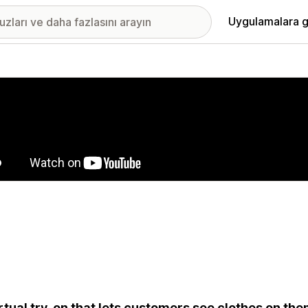
Uygulamalara g
ıkan görsel galerisi
irtual try-on that lets customers see clothes on th