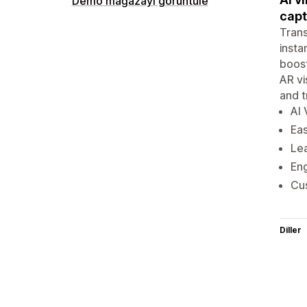
Demo mağazayı görüntüle
capt
Trans
insta
boost
AR vi
and t
AI 
Eas
Lea
Eng
Cus
Diller