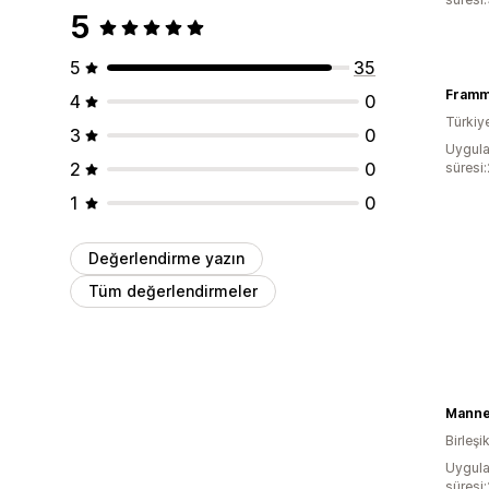
5
5
35
Fram
4
0
Türkiy
3
0
Uygula
2
0
süresi
1
0
Değerlendirme yazın
Tüm değerlendirmeler
Manne
Birleşi
Uygula
süresi