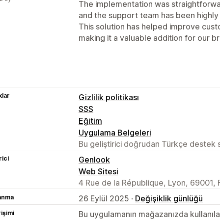
The implementation was straightforwa
and the support team has been highly
This solution has helped improve cu
making it a valuable addition for our b
lar
Gizlilik politikası
SSS
Eğitim
Uygulama Belgeleri
Bu geliştirici doğrudan Türkçe destek
rici
Genlook
Web Sitesi
4 Rue de la République, Lyon, 69001, 
lanma
26 Eylül 2025 ·
Değişiklik günlüğü
rişimi
Bu uygulamanın mağazanızda kullanılabi