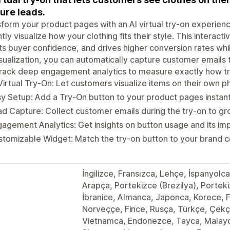
ure leads.
form your product pages with an AI virtual try-on experien
ntly visualize how your clothing fits their style. This interac
s buyer confidence, and drives higher conversion rates whi
sualization, you can automatically capture customer email
rack deep engagement analytics to measure exactly how tr
Virtual Try-On: Let customers visualize items on their own p
y Setup: Add a Try-On button to your product pages instant
d Capture: Collect customer emails during the try-on to gro
agement Analytics: Get insights on button usage and its imp
tomizable Widget: Match the try-on button to your brand co
İngilizce, Fransızca, Lehçe, İspanyolca,
Arapça, Portekizce (Brezilya), Portek
İbranice, Almanca, Japonca, Korece, 
Norveççe, Fince, Rusça, Türkçe, Çek
Vietnamca, Endonezce, Tayca, Malayca