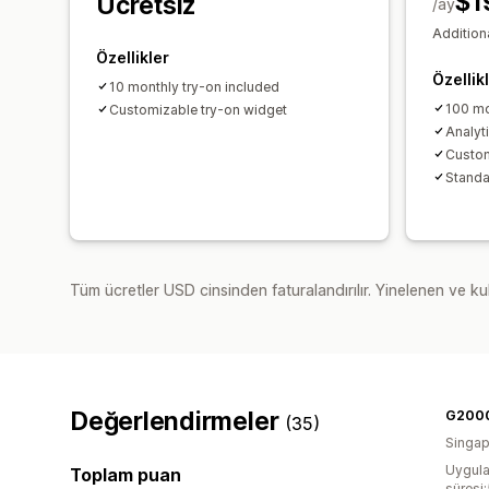
$1
Ücretsiz
/ay
Additiona
Özellikler
Özellik
10 monthly try-on included
100 mo
Customizable try-on widget
Analyt
Custom
Standa
Tüm ücretler USD cinsinden faturalandırılır. Yinelenen ve kul
Değerlendirmeler
G200
(35)
Singap
Uygula
Toplam puan
süresi