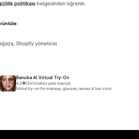
gizlilik politikası
belgesinden öğrenin.
örüntüle:
Mağaza, Shopify yöneticisi
Banuba AI Virtual Try‑On
5 yıldız üzerinden
4,0
(5)
•
Ücretsiz plan mevcut
toplam 5 değerlendirme
Virtual try-on for makeup, glasses, lenses & hair color