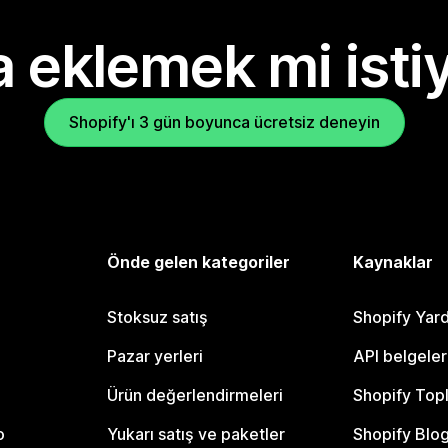
 eklemek mi isti
Shopify'ı 3 gün boyunca ücretsiz deneyin
Önde gelen kategoriler
Kaynaklar
Stoksuz satış
Shopify Yar
Pazar yerleri
API belgeler
Ürün değerlendirmeleri
Shopify Top
o
Yukarı satış ve paketler
Shopify Blo