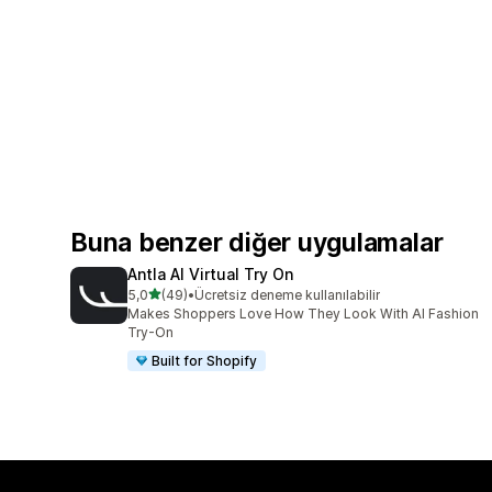
Buna benzer diğer uygulamalar
Antla AI Virtual Try On
5 yıldız üzerinden
5,0
(49)
•
Ücretsiz deneme kullanılabilir
toplam 49 değerlendirme
Makes Shoppers Love How They Look With AI Fashion
Try-On
Built for Shopify