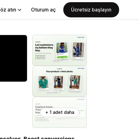
öz atın
Oturum aç
Ücretsiz başlayın
+ 1 adet daha
emselves. Boost conversions,