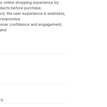
ur online shopping experience by
roducts before purchase.
rd, the user experience is seamless,
 responsive.
stomer confidence and engagement,
rand
FR