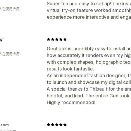
Super fun and easy to set up! The inst
 人在使用应用
virtual try-on feature worked smoothl
experience more interactive and enga
my
GenLook is incredibly easy to install 
 人在使用应用
how accurately it renders even my high
with complex shapes, holographic textu
results look fantastic.
As an independent fashion designer, t
to launch and showcase my digital col
A special thanks to Thibault for the
helpful, and kind. The entire GenLook 
Highly recommended!
rism