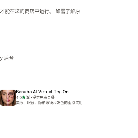
才能在您的商店中运行。 如需了解原
y 后台
Banuba AI Virtual Try‑On
星（满分 5 星）
4.0
(5)
•
提供免费套餐
总共 5 条评论
美妆、眼镜、隐形眼镜和发色的虚拟试用