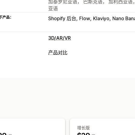
加泰罗尼亚语， 巴斯克语， 加利西亚语
亚语
下产品：
Shopify 后台
Flow
Klaviyo
Nano Ban
3D/AR/VR
可视化
产品对比
虚拟现实
虚拟试穿
AI 驱动
对比工具
自定义
虚拟试穿
AI 建议
突出显示不同之处
多属性
定制产品
文本
图片
颜色
纹
自动适应移动设备
增长版