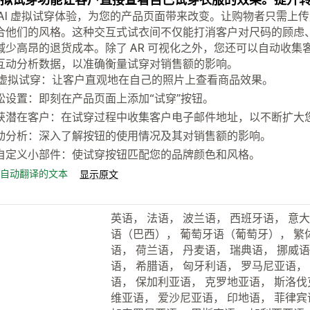
 AI 虚拟试穿体验，为您的产品页面带来改变。让购物者只需上
合他们的风格。这种交互式试衣间不仅能打消客户对尺码的顾虑
减少高昂的退货成本。除了 AR 可视化之外，您还可以自动收
互动分析数据，以准确衡量试穿对销售额的影响。
I 虚拟试穿：让客户直观地在自己的照片上查看商品效果。
松设置：即刻在产品页面上添加“试穿”按钮。
获潜在客户：在试穿过程中收集客户电子邮件地址，以不断扩大
动分析：深入了解按钮的使用情况及其对销售额的影响。
自定义小部件：使试穿按钮匹配您的品牌颜色和风格。
自动翻译的文本
显示原文
英语， 法语， 波兰语， 西班牙语， 意
语（巴西）， 葡萄牙语（葡萄牙）， 繁体
语， 荷兰语， 丹麦语， 瑞典语， 挪威语
语， 希腊语， 匈牙利语， 罗马尼亚语，
语， 保加利亚语， 克罗地亚语， 斯洛伐
维亚语， 爱沙尼亚语， 印地语， 菲律宾