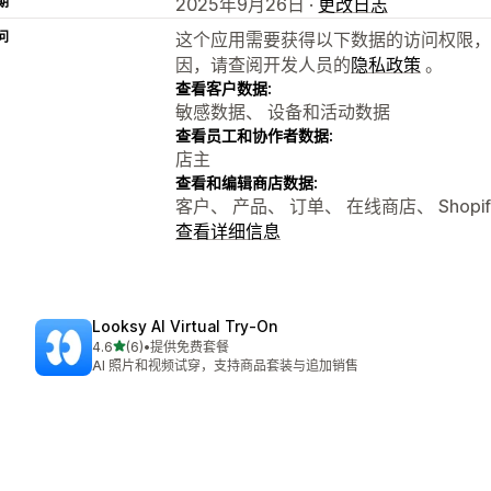
期
2025年9月26日 ·
更改日志
问
这个应用需要获得以下数据的访问权限，
因，请查阅开发人员的
隐私政策
。
查看客户数据:
敏感数据、 设备和活动数据
查看员工和协作者数据:
店主
查看和编辑商店数据:
客户、 产品、 订单、 在线商店、 Shopif
查看详细信息
Looksy AI Virtual Try‑On
星（满分 5 星）
4.6
(6)
•
提供免费套餐
总共 6 条评论
AI 照片和视频试穿，支持商品套装与追加销售