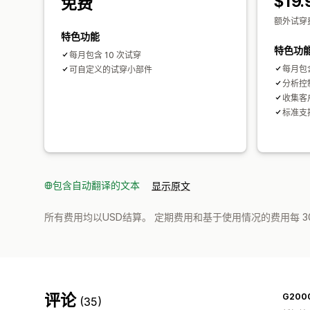
$19.
免费
额外试穿费
特色功能
特色功
每月包含 10 次试穿
每月包含
可自定义的试穿小部件
分析控
收集客
标准支
包含自动翻译的文本
显示原文
所有费用均以USD结算。 定期费用和基于使用情况的费用每 3
评论
G200
(35)