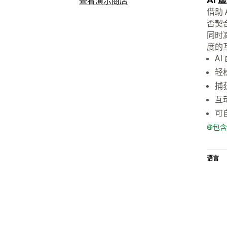
查看演示商店
借助
否契
同时
度的
A
轻
捕
互
可
包含
语言