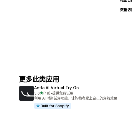
推出日
数据访
更多此类应用
Antla AI Virtual Try On
星（满分 5 星）
5.0
(49)
•
提供免费试用
总共 49 条评论
利用 AI 时尚试穿功能，让购物者爱上自己的穿着效果
Built for Shopify