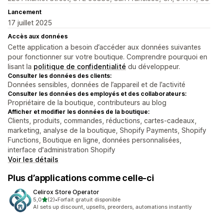
Lancement
17 juillet 2025
Accès aux données
Cette application a besoin d’accéder aux données suivantes
pour fonctionner sur votre boutique. Comprendre pourquoi en
lisant la
politique de confidentialité
du développeur.
Consulter les données des clients:
Données sensibles, données de l’appareil et de l’activité
Consulter les données des employés et des collaborateurs:
Propriétaire de la boutique, contributeurs au blog
Afficher et modifier les données de la boutique:
Clients, produits, commandes, réductions, cartes-cadeaux,
marketing, analyse de la boutique, Shopify Payments, Shopify
Functions, Boutique en ligne, données personnalisées,
interface d'administration Shopify
Voir les détails
Plus d’applications comme celle-ci
Celirox Store Operator
étoile(s) sur 5
5,0
(2)
•
Forfait gratuit disponible
2 avis au total
AI sets up discount, upsells, preorders, automations instantly