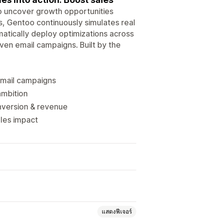
to uncover growth opportunities
es, Gentoo continuously simulates real
atically deploy optimizations across
ven email campaigns. Built by the
email campaigns
ambition
onversion & revenue
les impact
แสดงฟีเจอร์