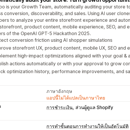
o is your Growth Team, automatically auditing your store 
s conversion, discoverability, and sales. Using AI user clon
ers to analyze your entire storefront experience and autom
storefront, product content, mobile experience, SEO, and e
ers of the OpenAI GPT-5 Hackathon 2025.
ect conversion friction using AI shopper simulations
rove storefront UX, product content, mobile UX, SEO and 
lement high-impact optimizations aligned with your goal & 
lish actions automatically or with your approval to grow c
ck optimization history, performance improvements, and sa
ภาษาอังกฤษ
แอปนี้ไม่ได้แปลเป็นภาษาไทย
บ
การชำระเงิน
ส่วนผู้ดูแล Shopify
การทำขั้นตอนการทำงานให้เป็นอัตโนมัติ