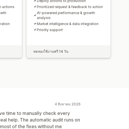
Deploy actions to production
n actions
Prioritized request & feedback to action
owth
AI-powered performance & growth
analysis
gration
Market intelligence & data integration
Priority support
ทดลองใช้งานฟรี 14 วัน
4 สิงหาคม 2026
have time to manually check every
eal help. The automatic audit runs on
 most of the fixes without me