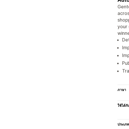
Gento
acros
shopp
your 
winn
Det
Imp
Imp
Pub
Tra
ภาษา
ใช้ได้กั
ประเภท