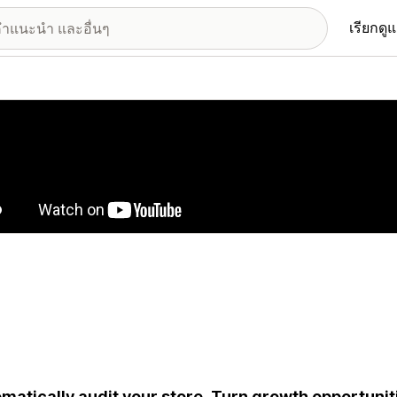
เรียกดู
อรีรูปภาพที่แสดง
matically audit your store. Turn growth opportuniti