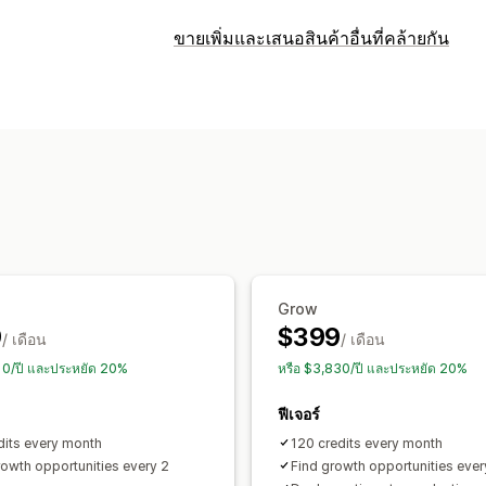
งานอัตโนมัติ
ขายเพิ่มและเสนอสินค้าอื่นที่คล้ายกัน
การแบ่งกลุ่มลูกค้า
แท็กลูกค้า
การตอบกล
การปรับแต่ง
การปรับแต่ง
ขายเพิ่มในตะกร้าสินค้า
ขายเพิ่มในหน้าส
API
ตรรกะแบบมีเงื่อนไข
ทริกเกอร์ที่ก
หลายภาษา
กฎที่กำหนดเอง
งานตามกำหนดเวลา
เวิร์กโฟลว์ที่กำหนด
ข้อเสนอและการแนะนำ
ส่วนเสริมสินค้า
คำแนะนำสินค้า
ซื้อเป็
การวิเคราะห์
อัตราการคลิกผ่าน
อัตราคอนเวอร์ชัน
ป
Grow
คำแนะนำในการเพิ่มประสิทธิภาพ
ประสิ
9
$399
/ เดือน
/ เดือน
910/ปี และประหยัด 20%
หรือ $3,830/ปี และประหยัด 20%
ฟีเจอร์
dits every month
120 credits every month
rowth opportunities every 2
Find growth opportunities eve