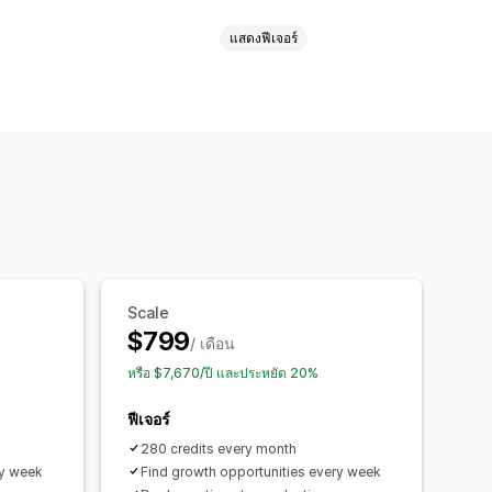
แสดงฟีเจอร์
ับอีเมล
แท็กสินค้า
เกณฑ์การลดราคา
ินค้า
ขายเพิ่มในหน้าขอบคุณ
ป๊อปอัพ
ำหนดเอง
เทมเพลต
ซิงค์ข้อมูลอัตโนมัติ
เอง
นชุดบ่อยๆ
การแนะนำด้วย AI
ระสิทธิภาพของคำแนะนำ
Scale
ทธิภาพช่องทาง
$799
/ เดือน
หรือ $7,670/ปี และประหยัด 20%
ฟีเจอร์
280 credits every month
ry week
Find growth opportunities every week