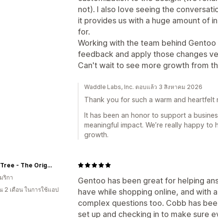
not). I also love seeing the conversa
it provides us with a huge amount of i
for.
Working with the team behind Gentoo h
feedback and apply those changes ver
Can't wait to see more growth from t
Waddle Labs, Inc. ตอบแล้ว 3 สิงหาคม 2026
Thank you for such a warm and heartfelt 
It has been an honor to support a busine
meaningful impact. We’re really happy to 
growth.
Paper Tree - The Origami Store
มริกา
Gentoo has been great for helping an
 2 เดือน ในการใช้แอป
have while shopping online, and with a 
complex questions too. Cobb has been 
set up and checking in to make sure ev