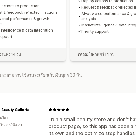
Deploy actions to production
 actions to production
Request & feedback reflected i
t & feedback reflected in actions
AI-powered performance & gr
ered performance & growth
analysis
is
Market intelligence & data inte
intelligence & data integration
Priority support
support
านฟรี 14 วัน
ทดลองใช้งานฟรี 14 วัน
จำและตามการใช้งานจะเรียกเก็บเงินทุกๆ 30 วัน
 Beauty Galleria
มริกา
I run a small beauty store and don't 
น ในการใช้แอป
product page, so this app has been a r
its own and the optimize step handles