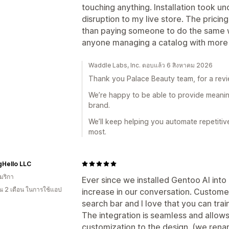
touching anything. Installation took u
disruption to my live store. The pricin
than paying someone to do the same
anyone managing a catalog with more 
Waddle Labs, Inc. ตอบแล้ว 6 สิงหาคม 2026
Thank you Palace Beauty team, for a revie
We’re happy to be able to provide meanin
brand.
We’ll keep helping you automate repetiti
most.
gHello LLC
มริกา
Ever since we installed Gentoo AI into
 2 เดือน ในการใช้แอป
increase in our conversation. Custome
search bar and I love that you can tra
The integration is seamless and allow
customization to the design. (we ren