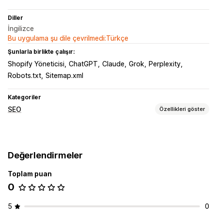
Diller
İngilizce
Bu uygulama şu dile çevrilmedi:Türkçe
Şunlarla birlikte çalışır:
Shopify Yöneticisi
ChatGPT
Claude
Grok
Perplexity
Robots.txt
Sitemap.xml
Kategoriler
SEO
Özellikleri göster
SEO araçları
Yeniden Yönlendirmeler
Site haritaları
JSON-LD
Şemalar
Değerlendirmeler
Robots.txt
Yapay zeka üretimi
Yerel SEO
Tema optimizasyonu
Toplam puan
0
Performansı izleme
SEO puanı
Web sitesi trafiği
5
0