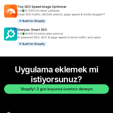
Tiny SEO Speed Image Optimizer
5 yıldız üzerinden
5,0
(2.245)
•
Ücretsiz yükleme
toplam 2245 değerlendirme
Boost SEO traffic, AEO/AI search, page speed & minify images!↑
Built for Shopify
Sherpas: Smart SEO
5 yıldız üzerinden
4,9
(849)
•
Ücretsiz plan mevcut
toplam 849 değerlendirme
AI-powered SEO, AEO & page speed to drive traffic and sales.
Built for Shopify
Uygulama eklemek mi
istiyorsunuz?
Shopify'ı 3 gün boyunca ücretsiz deneyin