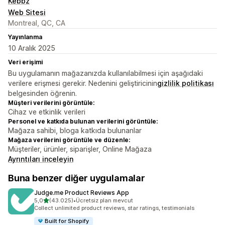
Kebbz
Web Sitesi
Montreal, QC, CA
Yayınlanma
10 Aralık 2025
Veri erişimi
Bu uygulamanın mağazanızda kullanılabilmesi için aşağıdaki
verilere erişmesi gerekir. Nedenini geliştiricinin
gizlilik politikası
belgesinden öğrenin.
Müşteri verilerini görüntüle:
Cihaz ve etkinlik verileri
Personel ve katkıda bulunan verilerini görüntüle:
Mağaza sahibi, bloga katkıda bulunanlar
Mağaza verilerini görüntüle ve düzenle:
Müşteriler, ürünler, siparişler, Online Mağaza
Ayrıntıları inceleyin
Buna benzer diğer uygulamalar
Judge.me Product Reviews App
5 yıldız üzerinden
5,0
(43.025)
•
Ücretsiz plan mevcut
toplam 43025 değerlendirme
Collect unlimited product reviews, star ratings, testimonials
Built for Shopify