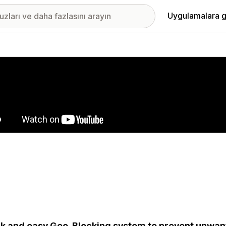
Uygulamalara g
ıkan görsel galerisi
k and easy Geo-Blocking system to prevent unwant