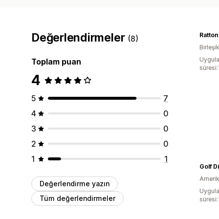
Değerlendirmeler
Ratton
(8)
Birleşik
Uygula
Toplam puan
süresi:
4
5
7
4
0
3
0
2
0
1
1
Golf D
Amerika
Değerlendirme yazın
Uygula
Tüm değerlendirmeler
süresi