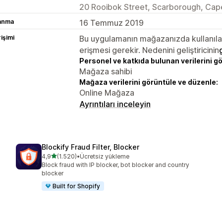
20 Rooibok Street, Scarborough, Ca
lanma
16 Temmuz 2019
rişimi
Bu uygulamanın mağazanızda kullanılabi
erişmesi gerekir. Nedenini geliştiricinin
Personel ve katkıda bulunan verilerini g
Mağaza sahibi
Mağaza verilerini görüntüle ve düzenle:
Online Mağaza
Ayrıntıları inceleyin
Blockify Fraud Filter, Blocker
5 yıldız üzerinden
4,9
(1.520)
•
Ücretsiz yükleme
toplam 1520 değerlendirme
Block fraud with IP blocker, bot blocker and country
blocker
Built for Shopify