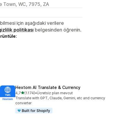
pe Town, WC, 7975, ZA
lmesi için aşağıdaki verilere
gizlilik politikası
belgesinden öğrenin.
örüntüle:
Hextom AI Translate & Currency
5 yıldız üzerinden
4,7
(1.174)
•
Ücretsiz plan mevcut
toplam 1174 değerlendirme
Translate with GPT, Claude, Gemini, etc and currency
converter
Built for Shopify