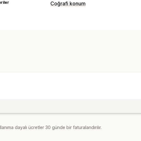
riler
Coğrafi konum
Engelleme
Ülkeler
Botlar
lanıma dayalı ücretler 30 günde bir faturalandırılır.