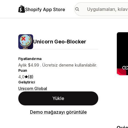
Shopify App Store
Öne ç
Unicorn Geo‑Blocker
Fiyatlandırma
Aylık $4.99 . Ücretsiz deneme kullanılabilir.
Puan
4,0
(8)
Geliştirici
Unicorn Global
Yükle
Demo mağazayı görüntüle
Quic