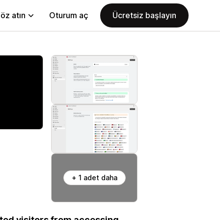
öz atın
Oturum aç
Ücretsiz başlayın
+ 1 adet daha
ed visitors from accessing