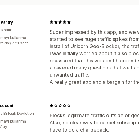
 Pantry
 Krallık
Super impressed by this app, and we
mayı kullanma
started to see huge traffic spikes fr
Yaklaşık 21 saat
install of Unicorn Geo-Blocker, the tra
I was initially worried about it also bl
reassured that this wouldn't happen b
answered many questions that we had, 
unwanted traffic.
A really great app and a bargain for t
iscount
 Birleşik Devletleri
Blocks legitimate traffic outside of 
mayı kullanma
Also, no clear way to cancel subscript
:7 ay
have to do a chargeback.