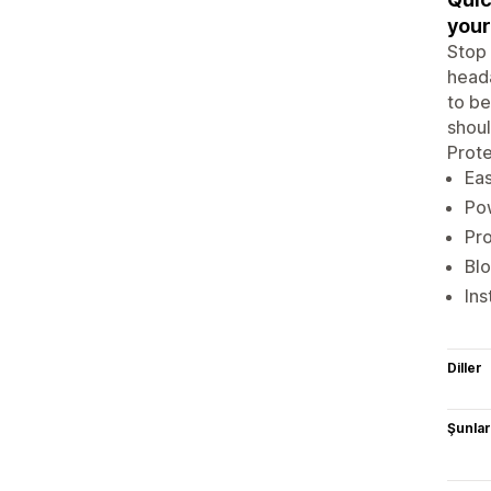
your
Stop 
heada
to be
shoul
Prote
Eas
Pow
Pro
Blo
Ins
Diller
Şunlarl