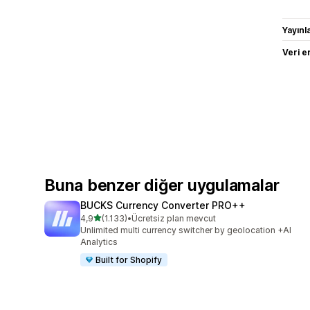
Yayın
Veri e
Buna benzer diğer uygulamalar
BUCKS Currency Converter PRO++
5 yıldız üzerinden
4,9
(1.133)
•
Ücretsiz plan mevcut
toplam 1133 değerlendirme
Unlimited multi currency switcher by geolocation +AI
Analytics
Built for Shopify