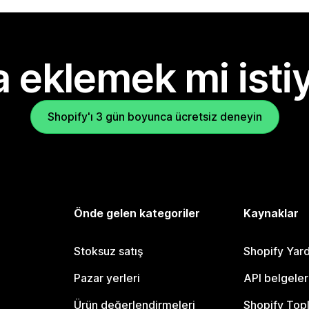
 eklemek mi isti
Shopify'ı 3 gün boyunca ücretsiz deneyin
Önde gelen kategoriler
Kaynaklar
Stoksuz satış
Shopify Yar
Pazar yerleri
API belgeler
Ürün değerlendirmeleri
Shopify Top