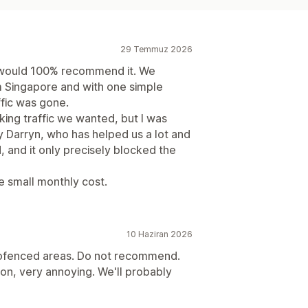
29 Temmuz 2026
 would 100% recommend it. We
om Singapore and with one simple
ffic was gone.
ocking traffic we wanted, but I was
y Darryn, who has helped us a lot and
and it only precisely blocked the
he small monthly cost.
10 Haziran 2026
geofenced areas. Do not recommend.
ion, very annoying. We'll probably