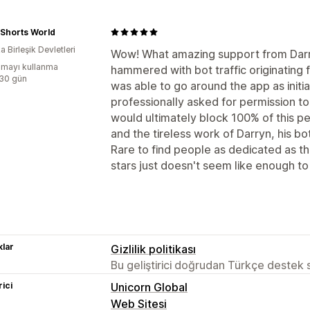
Shorts World
 Birleşik Devletleri
Wow! What amazing support from Darry
mayı kullanma
hammered with bot traffic originating fr
:30 gün
was able to go around the app as initial
professionally asked for permission to
would ultimately block 100% of this pe
and the tireless work of Darryn, his b
Rare to find people as dedicated as th
stars just doesn't seem like enough to
lar
Gizlilik politikası
Bu geliştirici doğrudan Türkçe destek
rici
Unicorn Global
Web Sitesi