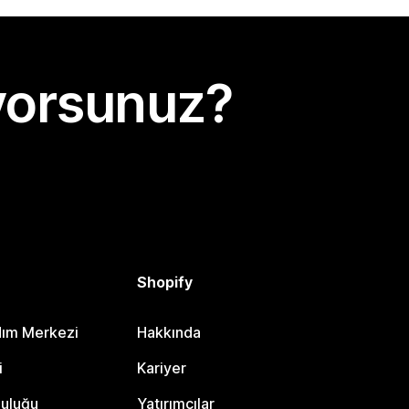
yorsunuz?
Shopify
dım Merkezi
Hakkında
i
Kariyer
luluğu
Yatırımcılar