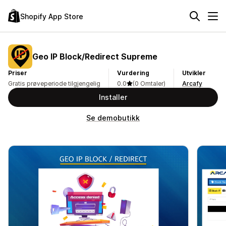
Shopify App Store
Geo IP Block/Redirect Supreme
Priser
Vurdering
Utvikler
Gratis prøveperiode tilgjengelig
0.0
(0 Omtaler)
Arcafy
Installer
Se demobutikk