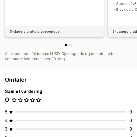
Support IPv6
Block upto 
5-dagers gratis prøveperiode
5-dagers grat
Alle kostnader faktureres i USD. Gjentagende og bruksbaserte
kostnader faktureres hver 30. dag.
Omtaler
Samlet vurdering
0
5
0
4
0
3
0