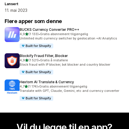
Lansert
11. mai 2023
Flere apper som denne
BUCKS Currency Converter PRO++
av 5 stjerner
4,9
(1 133)
•
Gratis abonnement tilgjengelig
Totalt 1133 omtaler
Unlimited multi currency switcher by geolocation +AI Analytics
Built for Shopify
Blockify Fraud Filter, Blocker
av 5 stjerner
4,9
(1 521)
•
Gratis å installere
Totalt 1521 omtaler
Block fraud with IP blocker, bot blocker and country blocker
Built for Shopify
Hextom AI Translate & Currency
av 5 stjerner
4,7
(1 174)
•
Gratis abonnement tilgjengelig
Totalt 1174 omtaler
Translate with GPT, Claude, Gemini, etc and currency converter
Built for Shopify
Vil du legge til en app?