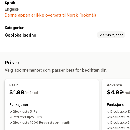
Språk
Engelsk
Denne appen er ikke oversatt til Norsk (bokmål)
Kategorier
Geolokalisering
Vis funksjoner
Blokkering
Land
IP-adresser
VPN-er
Proxyservere
Hvitliste
Priser
Omdirigeringer
Velg abonnementet som passer best for bedriften din.
IP-adresse
Land
Automatisk omdirigering
Basic
Advance
$1.99
$4.99
/ måned
/ m
Funksjoner
Funksjoner
Block upto 5 IPs
Block upto 1
Redirect upto 5 IPs
Redirect upt
Block upto 1000 Requests per month
Block upto 5
Redirect upt