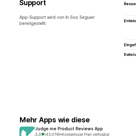
Support
Resso
App-Support wird von In Soo Seguier
Entwic
bereitgestellt.
Eingef
Datenz
Mehr Apps wie diese
Judge.me Product Reviews App
von 5 Sternen
5,0
(43.078)
•
Kostenloser Plan verfügbar