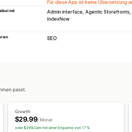
Für diese App ist keine Übersetzung 
ibel mit
Admin interface
Agentic Storefronts
IndexNow
orien
SEO
SEO-Tools
Brotkrümel
Seitenindizierung
Meta-
Schemas
Robots.txt
KI-Generierung
Metadaten-Optimierung
Leistungsüberwachung
hmen passt.
SEO-Wertung
Einblicke und Tipps
A
Analyse der Wettbewerber:innen
Ana
Tracking der Rangliste
Website-Traff
Growth
$29.99
/ Monat
oder $299/Jahr mit einer Ersparnis von 17 %