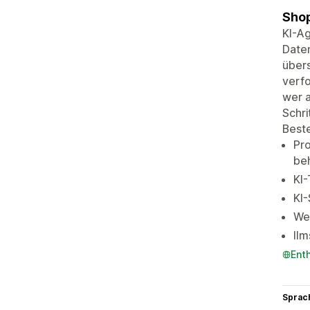
Shop
KI-A
Daten
übers
verfo
wer a
Schri
Best
Pro
be
KI-
KI-
We
llm
Ent
Sprac