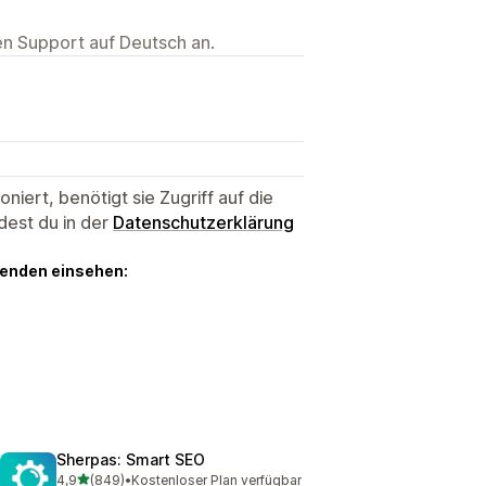
ten Support auf Deutsch an.
niert, benötigt sie Zugriff auf die
dest du in der
Datenschutzerklärung
genden einsehen:
Sherpas: Smart SEO
von 5 Sternen
4,9
(849)
•
Kostenloser Plan verfügbar