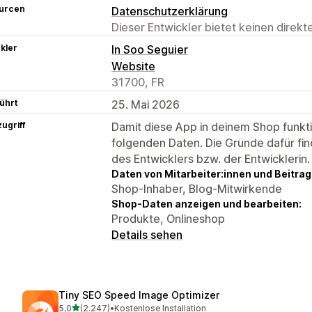
urcen
Datenschutzerklärung
Dieser Entwickler bietet keinen direk
kler
In Soo Seguier
Website
31700, FR
ührt
25. Mai 2026
ugriff
Damit diese App in deinem Shop funktio
folgenden Daten. Die Gründe dafür fin
des Entwicklers bzw. der Entwicklerin.
Daten von Mitarbeiter:innen und Beitra
Shop-Inhaber, Blog-Mitwirkende
Shop-Daten anzeigen und bearbeiten:
Produkte, Onlineshop
Details sehen
Tiny SEO Speed Image Optimizer
von 5 Sternen
5,0
(2.247)
•
Kostenlose Installation