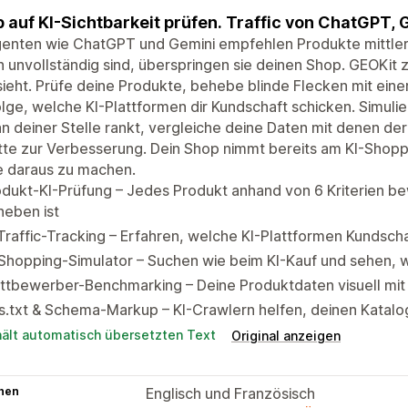
 auf KI-Sichtbarkeit prüfen. Traffic von ChatGPT, 
genten wie ChatGPT und Gemini empfehlen Produkte mittler
 unvollständig sind, überspringen sie deinen Shop. GEOKit ze
ieht. Prüfe deine Produkte, behebe blinde Flecken mit einer
lge, welche KI-Plattformen dir Kundschaft schicken. Simuli
n deiner Stelle rankt, vergleiche deine Daten mit denen der
tte zur Verbesserung. Dein Shop nimmt bereits am KI-Shopping
e daraus zu machen.
dukt-KI-Prüfung – Jedes Produkt anhand von 6 Kriterien b
heben ist
Traffic-Tracking – Erfahren, welche KI-Plattformen Kundscha
Shopping-Simulator – Suchen wie beim KI-Kauf und sehen, w
ttbewerber-Benchmarking – Deine Produktdaten visuell mit
s.txt & Schema-Markup – KI-Crawlern helfen, deinen Katal
hält automatisch übersetzten Text
Original anzeigen
hen
Englisch und Französisch