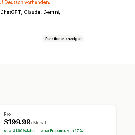
auf Deutsch vorhanden.
ChatGPT
Claude
Gemini
Funktionen anzeigen
Tags
Rich Snippets
JSON-LD
Optimierung der Inhalte
nalysen
lyse der Inhalte
Tracking
ic
Pro
$199.99
/ Monat
oder $1,999/Jahr mit einer Ersparnis von 17 %