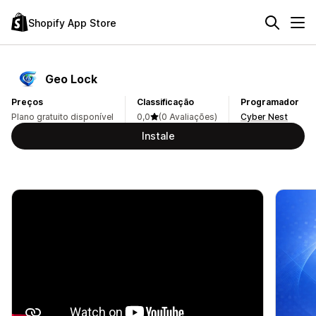
Shopify App Store
Geo Lock
Preços
Classificação
Programador
Plano gratuito disponível
0,0
(0 Avaliações)
Cyber Nest
Instale