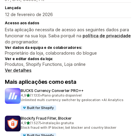
Lançada
12 de fevereiro de 2026
Acesso aos dados
Esta aplicação necessita de acesso aos seguintes dados para
funcionar na sua loja. Saiba porquê na
política de privacidade
do programador.
Ver dados da equipa e de colaboradores:
Proprietário da loja, colaboradores do blogue
Ver e editar dados da loja:
Produtos, Shopify Functions, Loja online
Ver detalhes
Mais aplicações como esta
BUCKS Currency Converter PRO++
de 5 estrelas
4,9
(1.133)
•
Plano gratuito disponível
1133 total de avaliações
Unlimited multi currency switcher by geolocation +AI Analytics
Built for Shopify
Blockify Fraud Filter, Blocker
de 5 estrelas
4,9
(1.527)
•
Instalação gratuita
1527 total de avaliações
Block fraud with IP blocker, bot blocker and country blocker
Built for Shopify