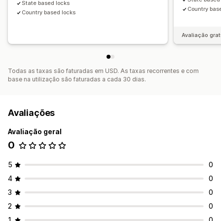
State based locks
Country bas
Country based locks
Avaliação grat
Todas as taxas são faturadas em USD. As taxas recorrentes e com
base na utilização são faturadas a cada 30 dias.
Avaliações
Avaliação geral
0
5
0
4
0
3
0
2
0
1
0