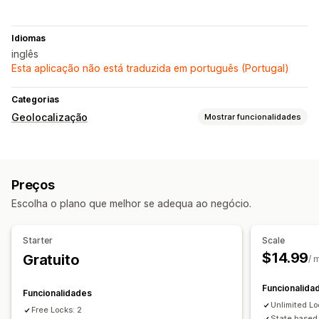
Idiomas
inglês
Esta aplicação não está traduzida em português (Portugal)
Categorias
Geolocalização
Mostrar funcionalidades
Bloqueio
Países
Estados
Endereços IP
Preços
Redirecionamentos
Escolha o plano que melhor se adequa ao negócio.
Widget de pop-up
Redirecionamento automático
Starter
Scale
$14.99
Gratuito
/ 
Funcionalida
Funcionalidades
Unlimited L
Free Locks: 2
State based