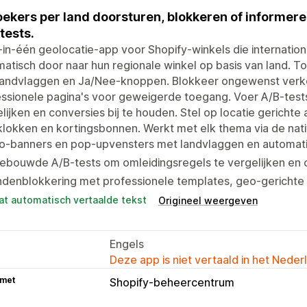
ekers per land doorsturen, blokkeren of informere
tests.
-in-één geolocatie-app voor Shopify-winkels die internatio
atisch door naar hun regionale winkel op basis van land. 
landvlaggen en Ja/Nee-knoppen. Blokkeer ongewenst verkee
ssionele pagina's voor geweigerde toegang. Voer A/B-tests
lijken en conversies bij te houden. Stel op locatie gericht
klokken en kortingsbonnen. Werkt met elk thema via de nat
o-banners en pop-upvensters met landvlaggen en automati
ebouwde A/B-tests om omleidingsregels te vergelijken en c
ndenblokkering met professionele templates, geo-gerichte
at automatisch vertaalde tekst
Origineel weergeven
Engels
Deze app is niet vertaald in het Neder
 met
Shopify-beheercentrum