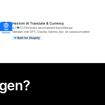
Hextom AI Translate & Currency
van 5 sterren
4,7
(1.174)
•
Gratis abonnement beschikbaar
1174 recensies in totaal
Vertalen met GPT, Claude, Gemini, enz. en valutaomzetter
Built for Shopify
egen?