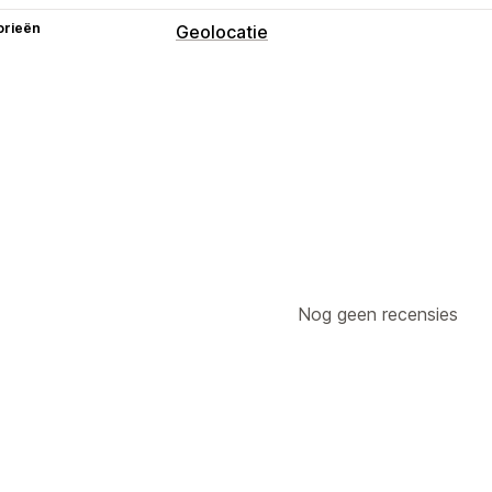
orieën
Geolocatie
Blokkering
Landen
Staten
Steden
Bots
IP-adr
Omleidingen
IP-adres
Land
Pop-upwidget
Auto-r
Tracking
Analytics
Lokalisatie-instellingen
Landkiezer
Nog geen recensies