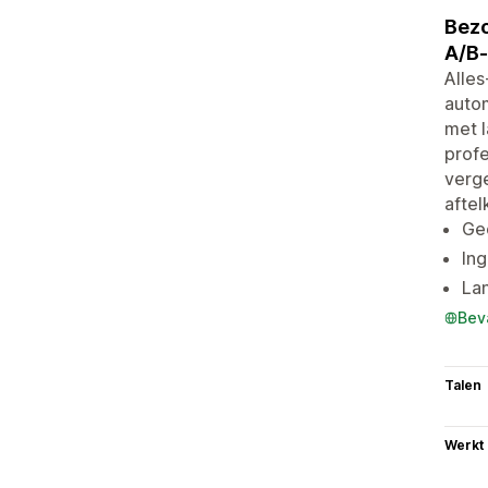
Bezo
A/B-
Alles
autom
met 
profe
verge
aftel
Ge
Ing
La
Bev
Talen
Werkt