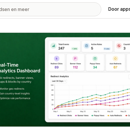
Door apps
ij met uitgelichte afbeeldingen