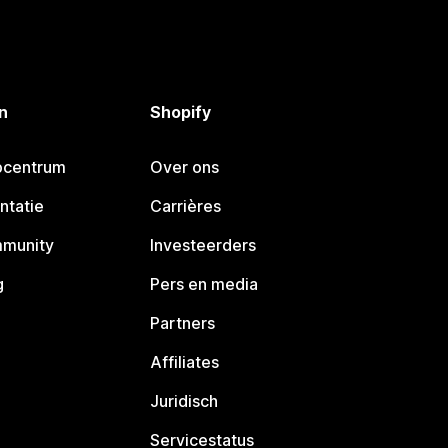
n
Shopify
pcentrum
Over ons
ntatie
Carrières
mmunity
Investeerders
g
Pers en media
Partners
Affiliates
Juridisch
Servicestatus