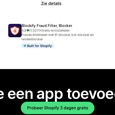
Zie details
Blockify Fraud Filter, Blocker
van 5 sterren
4,9
(1.527)
•
Gratis te installeren
1527 recensies in totaal
Fraude blokkeren met IP-blocker, bot-blocker en
landenblocker
Built for Shopify
je een app toevo
Probeer Shopify 3 dagen gratis