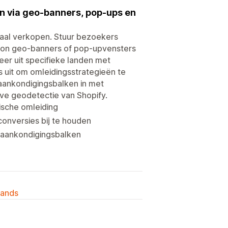
n via geo-banners, pop-ups en
naal verkopen. Stuur bezoekers
Toon geo-banners of pop-upvensters
r uit specifieke landen met
 uit om omleidingsstrategieën te
e aankondigingsbalken in met
ive geodetectie van Shopify.
sche omleiding
onversies bij te houden
 aankondigingsbalken
lands