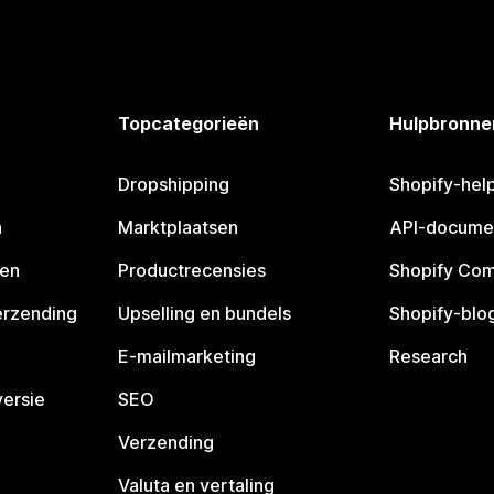
Topcategorieën
Hulpbronne
Dropshipping
Shopify-hel
n
Marktplaatsen
API-docume
pen
Productrecensies
Shopify Co
erzending
Upselling en bundels
Shopify-blo
E-mailmarketing
Research
ersie
SEO
Verzending
Valuta en vertaling