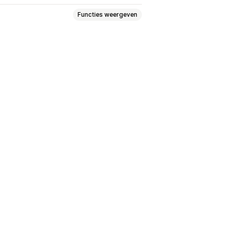
Functies weergeven
essen
VPN's
Proxy's
Whitelist
edirect
Handmatige omleiding