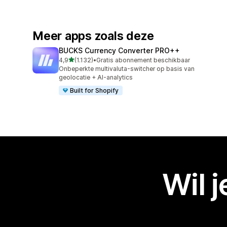
Meer apps zoals deze
BUCKS Currency Converter PRO++
van 5 sterren
4,9
(1.132)
•
Gratis abonnement beschikbaar
1132 recensies in totaal
Onbeperkte multivaluta-switcher op basis van
geolocatie + AI-analytics
Built for Shopify
Wil 