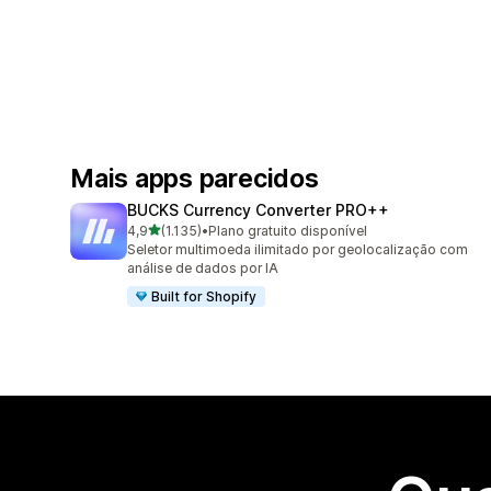
Mais apps parecidos
BUCKS Currency Converter PRO++
de 5 estrelas
4,9
(1.135)
•
Plano gratuito disponível
1135 avaliações ao todo
Seletor multimoeda ilimitado por geolocalização com
análise de dados por IA
Built for Shopify