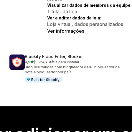
Visualizar dados de membros da equipe 
Titular da loja
Ver e editar dados da loja:
Loja virtual, dados personalizados
Ver informações
Blockify Fraud Filter, Blocker
de 5 estrelas
4,9
(1.524)
•
Grátis para instalar
1524 avaliações ao todo
Bloqueie fraudes com bloqueador de IP, bloqueador de
bots e bloqueador por país
Built for Shopify