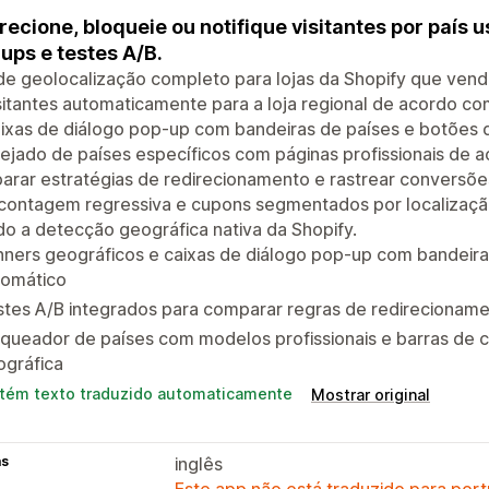
recione, bloqueie ou notifique visitantes por país
ups e testes A/B.
e geolocalização completo para lojas da Shopify que vend
sitantes automaticamente para a loja regional de acordo co
ixas de diálogo pop-up com bandeiras de países e botões 
ejado de países específicos com páginas profissionais de 
rar estratégias de redirecionamento e rastrear conversõe
contagem regressiva e cupons segmentados por localizaçã
o a detecção geográfica nativa da Shopify.
ners geográficos e caixas de diálogo pop-up com bandeira
tomático
tes A/B integrados para comparar regras de redirecioname
oqueador de países com modelos profissionais e barras d
ográfica
tém texto traduzido automaticamente
Mostrar original
as
inglês
Este app não está traduzido para port