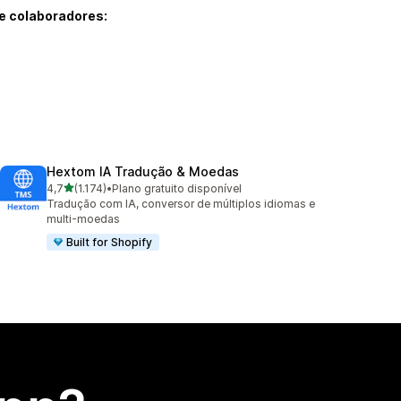
e colaboradores:
Hextom IA Tradução & Moedas
de 5 estrelas
4,7
(1.174)
•
Plano gratuito disponível
1174 avaliações ao todo
Tradução com IA, conversor de múltiplos idiomas e
multi-moedas
Built for Shopify