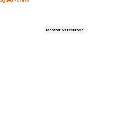
Mostrar os recursos
reços IP
VPNs
Proxies
p-up
Redirecionamento automático
amento
Análises