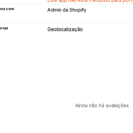
ona com
Admin da Shopify
orias
Geolocalização
Bloqueio
Países
Estados
Cidades
Bots
Ende
Lista de permissões
Redirecionamentos
Endereço IP
País
Widget de loja po
Redirecionamento manual
Acompanh
Configurações de localização
Ainda não há avaliações
Seletor de país