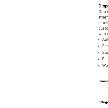
Disp
Geo G
inter
label
custo
with 
Aut
Sim
Sup
Fal
Wo
Idiom
Categ