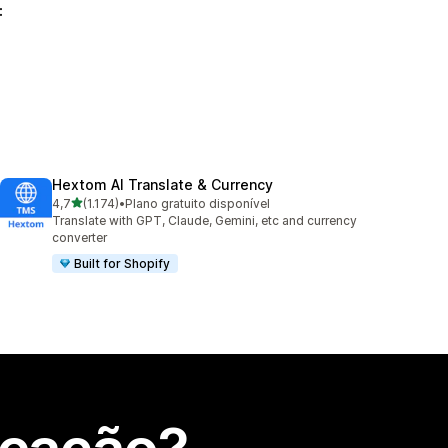
:
Hextom AI Translate & Currency
de 5 estrelas
4,7
(1.174)
•
Plano gratuito disponível
1174 total de avaliações
Translate with GPT, Claude, Gemini, etc and currency
converter
Built for Shopify