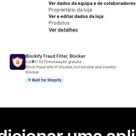
Ver dados da equipa e de colaboradores
Proprietário da loja
Ver e editar dados da loja:
Produtos
Ver detalhes
Blockify Fraud Filter, Blocker
de 5 estrelas
4,9
(1.527)
•
Instalação gratuita
1527 total de avaliações
Block fraud with IP blocker, bot blocker and country
blocker
Built for Shopify