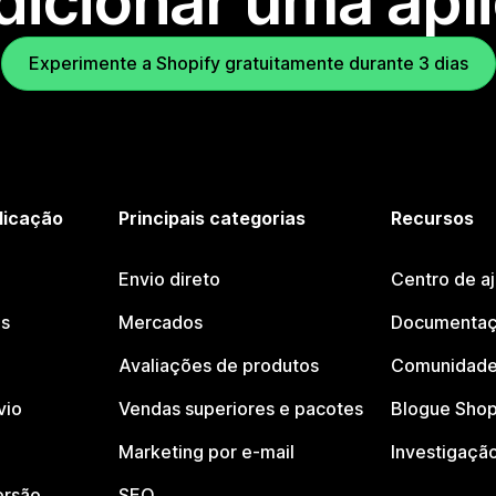
dicionar uma apl
Experimente a Shopify gratuitamente durante 3 dias
licação
Principais categorias
Recursos
Envio direto
Centro de a
os
Mercados
Documentaç
Avaliações de produtos
Comunidade
vio
Vendas superiores e pacotes
Blogue Shop
Marketing por e-mail
Investigaçã
ersão
SEO