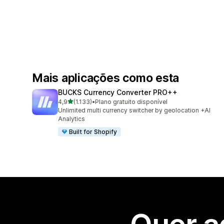
Mais aplicações como esta
BUCKS Currency Converter PRO++
de 5 estrelas
4,9
(1.133)
•
Plano gratuito disponível
1133 total de avaliações
Unlimited multi currency switcher by geolocation +AI
Analytics
Built for Shopify