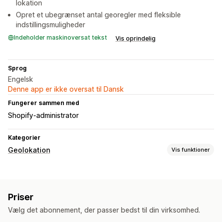
lokation
Opret et ubegrænset antal georegler med fleksible
indstillingsmuligheder
Indeholder maskinoversat tekst
Vis oprindelig
Sprog
Engelsk
Denne app er ikke oversat til Dansk
Fungerer sammen med
Shopify-administrator
Kategorier
Geolokation
Vis funktioner
Blokering
Lande
Stater
Byer
IP-adresser
VPNs
Priser
Omdirigeringer
Vælg det abonnement, der passer bedst til din virksomhed.
IP-adresse
Land
Pop op-widget
Automatisk omdirigering