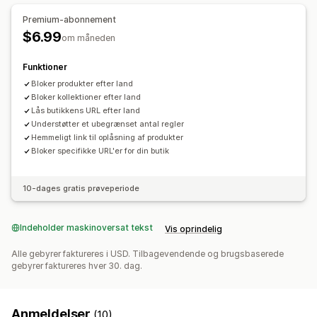
Omdirigering af fejl
Manuel omdirigering
Premium-abonnement
$6.99
Indstillinger for tilpasning til lokale forhold
om måneden
Landevælger
Funktioner
Bloker produkter efter land
Bloker kollektioner efter land
Lås butikkens URL efter land
Understøtter et ubegrænset antal regler
Hemmeligt link til oplåsning af produkter
Bloker specifikke URL'er for din butik
10-dages gratis prøveperiode
Indeholder maskinoversat tekst
Vis oprindelig
Alle gebyrer faktureres i USD. Tilbagevendende og brugsbaserede
gebyrer faktureres hver 30. dag.
Anmeldelser
(10)