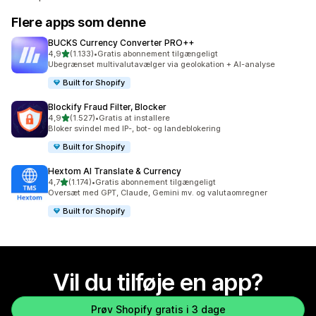
Flere apps som denne
BUCKS Currency Converter PRO++
ud af 5 stjerner
4,9
(1.133)
•
Gratis abonnement tilgængeligt
1133 anmeldelser i alt
Ubegrænset multivalutavælger via geolokation + AI-analyse
Built for Shopify
Blockify Fraud Filter, Blocker
ud af 5 stjerner
4,9
(1.527)
•
Gratis at installere
1527 anmeldelser i alt
Bloker svindel med IP-, bot- og landeblokering
Built for Shopify
Hextom AI Translate & Currency
ud af 5 stjerner
4,7
(1.174)
•
Gratis abonnement tilgængeligt
1174 anmeldelser i alt
Oversæt med GPT, Claude, Gemini mv. og valutaomregner
Built for Shopify
Vil du tilføje en app?
Prøv Shopify gratis i 3 dage