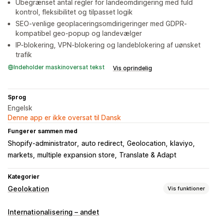
Ubegrænset antal regler for landeomdirigering med fuld
kontrol, fleksibilitet og tilpasset logik
SEO-venlige geoplaceringsomdirigeringer med GDPR-
kompatibel geo-popup og landevælger
IP-blokering, VPN-blokering og landeblokering af uønsket
trafik
Indeholder maskinoversat tekst
Vis oprindelig
Sprog
Engelsk
Denne app er ikke oversat til Dansk
Fungerer sammen med
Shopify-administrator
auto redirect
Geolocation
klaviyo
markets
multiple expansion store
Translate & Adapt
Kategorier
Geolokation
Vis funktioner
Blokering
Internationalisering – andet