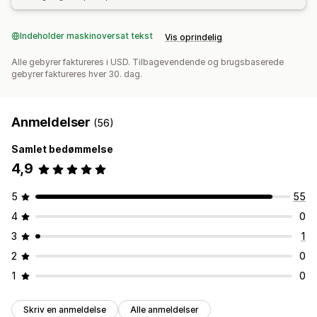
Indeholder maskinoversat tekst
Vis oprindelig
Alle gebyrer faktureres i USD. Tilbagevendende og brugsbaserede
gebyrer faktureres hver 30. dag.
Anmeldelser
(56)
Samlet bedømmelse
4,9
5
55
4
0
3
1
2
0
1
0
Skriv en anmeldelse
Alle anmeldelser