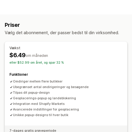
Lande
Stater
Byer
Bots
IP-adresser
VPNs
Proxyer
Hvidliste
Omdirigeringer
Priser
IP-adresse
Land
Sprog
Pop op-widget
Vælg det abonnement, der passer bedst til din virksomhed.
Automatisk omdirigering
Omdirigering af fejl
Manuel omdirigering
Sporing
Analyser
Vækst
$6.49
om måneden
Indstillinger for tilpasning til lokale forhold
eller $52.99 om året, og spar 32 %
Valutaskifter
Landevælger
Sprogskifter
Valutakonvertering
Oversættelse
Funktioner
Omdiriger mellem flere butikker
Ubegrænset antal omdirigeringer og besøgende
Tilpas dit popup-design
Geoplacerings-popup og landeblokering
Integration med Shopify Markets
Avancerede indstillinger for geoplacering
Unikke popup-designs til hver butik
7-dages gratis prøveperiode