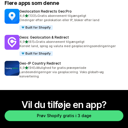
Flere apps som denne
Geolocation Redirects Geo:Pro
ud af 5 stjerner
4,6
(133)
•
Gratis abonnement tilgængeligt
133 anmeldelser i alt
Omdiriger efter geolokation eller IP, bloker efter land
Built for Shopify
Geos: Geolocation & Redirect
ud af 5 stjerner
4,9
(61)
•
Gratis abonnement tilgængeligt
61 anmeldelser i alt
Korrekt land, sprog og valuta med geoplaceringsomdirigeringer
Built for Shopify
Geo‑IP Country Redirect
ud af 5 stjerner
4,9
(94)
•
Mulighed for gratis prøveperiode
94 anmeldelser i alt
Landeomdirigeringer via geoplacering. Voks globalt+øg
konvertering
Vil du tilføje en app?
Prøv Shopify gratis i 3 dage