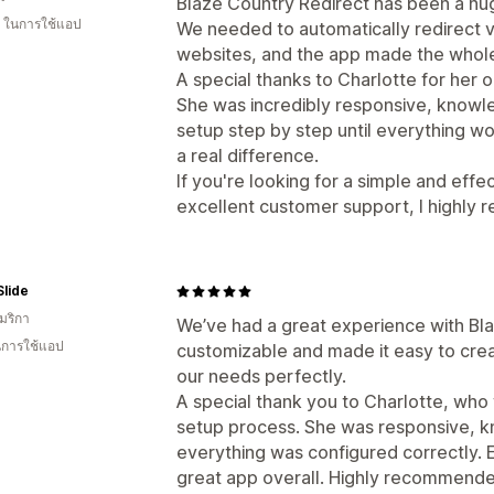
Blaze Country Redirect has been a hug
ี ในการใช้แอป
We needed to automatically redirect 
websites, and the app made the whole
A special thanks to Charlotte for her 
She was incredibly responsive, knowl
setup step by step until everything w
a real difference.
If you're looking for a simple and effe
excellent customer support, I highly
Slide
มริกา
We’ve had a great experience with Bla
ในการใช้แอป
customizable and made it easy to creat
our needs perfectly.
A special thank you to Charlotte, who 
setup process. She was responsive, 
everything was configured correctly. 
great app overall. Highly recommende