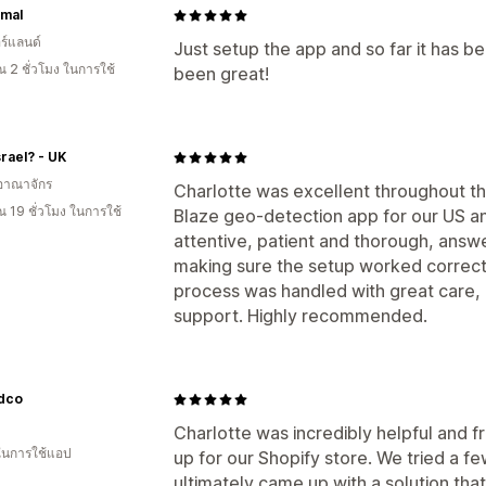
mal
ร์แลนด์
Just setup the app and so far it has b
 2 ชั่วโมง ในการใช้
been great!
rael? - UK
อาณาจักร
Charlotte was excellent throughout the
 19 ชั่วโมง ในการใช้
Blaze geo-detection app for our US a
attentive, patient and thorough, answ
making sure the setup worked correct
process was handled with great care, 
support. Highly recommended.
ndco
Charlotte was incredibly helpful and fri
 ในการใช้แอป
up for our Shopify store. We tried a fe
ultimately came up with a solution that