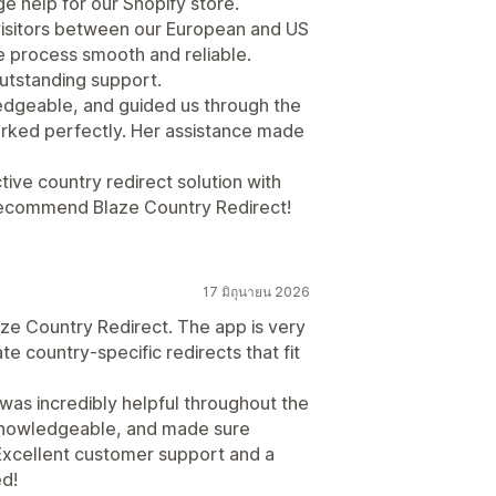
e help for our Shopify store.
visitors between our European and US
 process smooth and reliable.
outstanding support.
edgeable, and guided us through the
orked perfectly. Her assistance made
ctive country redirect solution with
 recommend Blaze Country Redirect!
17 มิถุนายน 2026
ze Country Redirect. The app is very
e country-specific redirects that fit
was incredibly helpful throughout the
knowledgeable, and made sure
Excellent customer support and a
d!