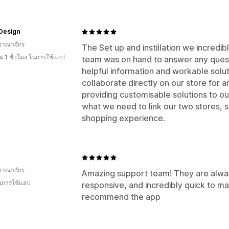
Design
อาณาจักร
The Set up and instillation we incredi
 1 ชั่วโมง ในการใช้แอป
team was on hand to answer any quest
helpful information and workable solu
collaborate directly on our store for 
providing customisable solutions to ou
what we need to link our two stores, 
shopping experience.
อาณาจักร
Amazing support team! They are alw
ในการใช้แอป
responsive, and incredibly quick to m
recommend the app