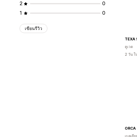
2
0
1
0
เขียนรีวิว
TEXA
คูเวต
2 วัน 
เบลเยีย