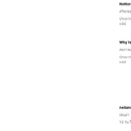
NoNor
สวิตเซอ
ประมาณ
แอป
Why Is
สหราช
ประมาณ
แอป
nelia
เคนยา
13 วัน