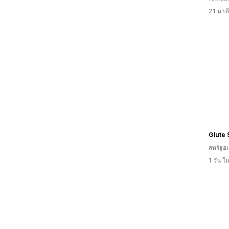
21 นาท
Glute 
สหรัฐอเ
1 วัน 