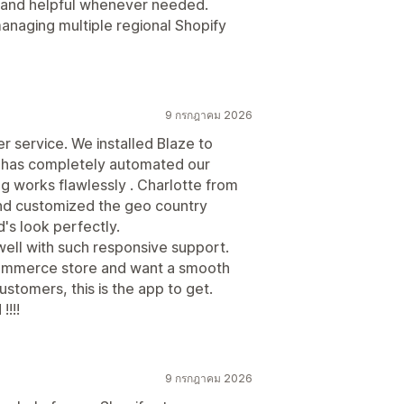
d and helpful whenever needed.
naging multiple regional Shopify
9 กรกฎาคม 2026
 service. We installed Blaze to
it has completely automated our
ing works flawlessly . Charlotte from
nd customized the geo country
's look perfectly.
s well with such responsive support.
-commerce store and want a smooth
stomers, this is the app to get.
!!!
9 กรกฎาคม 2026