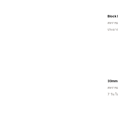
Block 
สหราช
ประมาณ
33mm
สหราช
7 วัน 