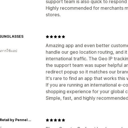
support team is also quick to respon
Highly recommended for merchants ma
stores.
 SUNGLASSES
Amazing app and even better customer
ในการใช้แอป
handle our geo location routing, and 
international traffic. The Geo IP track
the support team was super helpful a
redirect popup so it matches our brand
It's rare to find an app that works thi
If you are running an international e
shopping experience for your global cu
Simple, fast, and highly recommended !
ORCA Retail by Pennel & Flipo
ม