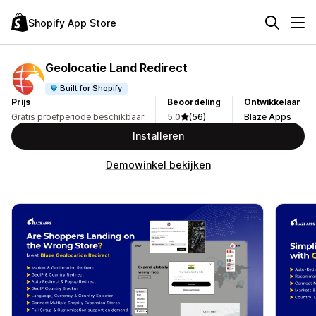
Shopify App Store
Geolocatie Land Redirect
Built for Shopify
Prijs
Beoordeling
Ontwikkelaar
Gratis proefperiode beschikbaar
5,0
(56)
Blaze Apps
Installeren
Demowinkel bekijken