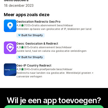
Geïntroduceerd
18 december 2023
Meer apps zoals deze
Geolocation Redirects Geo:Pro
van 5 sterren
4,6
(133)
•
Gratis abonnement beschikbaar
133 recensies in totaal
Omleiden op basis van geolocatie of IP, blokkeren per land
Built for Shopify
Geos: Geolocation & Redirect
van 5 sterren
4,9
(61)
•
Gratis abonnement beschikbaar
61 recensies in totaal
Juiste land, taal en valuta via geolocatie-omleidingen
Built for Shopify
Geo‑IP Country Redirect
van 5 sterren
4,9
(94)
•
Gratis proefperiode beschikbaar
94 recensies in totaal
Redirects naar landen via geolocatie. Wereldwijd groeien +
conversie verhogen
Wil je een app toevoegen?