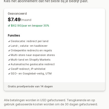
Kies het abonnement dat het beste bij je bedrijf past.
Lokalisatie-instellingen
Geavanceerd
Valutawisselaar
Landkiezer
Taalwisselaar
Vertaling
$7.49
/maand
of $62.90/jaar en bespaar 30%
Functies
Geolocatie: redirect per land
Land-, valuta- en taalkiezer
Onbeperkte redirects en regels
Multi-store naar expansion stores
Multi-land en Shopify Markets
Automatische geolocatie redirect
GeoIP redirect, IP-whitelist
SEO- en Googlebot-veilig, UTM
Gratis proefperiode van 14 dagen
Alle betalingen worden in USD gefactureerd. Terugkerende en op
gebruik gebaseerde kosten worden om de 30 dagen gefactureerd.