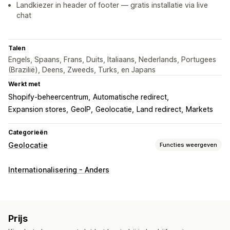
Landkiezer in header of footer — gratis installatie via live
chat
Talen
Engels, Spaans, Frans, Duits, Italiaans, Nederlands, Portugees
(Brazilië), Deens, Zweeds, Turks, en Japans
Werkt met
Shopify-beheercentrum
Automatische redirect
Expansion stores
GeoIP
Geolocatie
Land redirect
Markets
Categorieën
Geolocatie
Functies weergeven
Blokkering
Internationalisering - Anders
Landen
Bots
Whitelist
Omleidingen
IP-adres
Land
Taal
Pop-upwidget
Auto-redirect
Prijs
Foutomleiding
Handmatige omleiding
Tracking