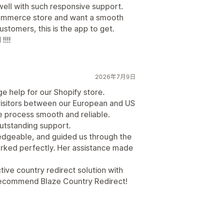
s well with such responsive support.
-commerce store and want a smooth
stomers, this is the app to get.
!!!
2026年7月9日
e help for our Shopify store.
visitors between our European and US
 process smooth and reliable.
outstanding support.
edgeable, and guided us through the
orked perfectly. Her assistance made
ctive country redirect solution with
 recommend Blaze Country Redirect!