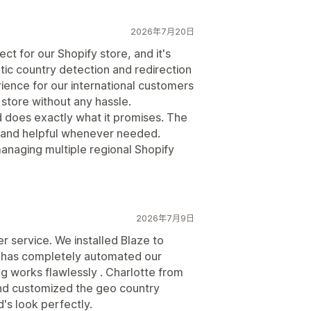
2026年7月20日
t for our Shopify store, and it's
ic country detection and redirection
ence for our international customers
 store without any hassle.
nd does exactly what it promises. The
d and helpful whenever needed.
naging multiple regional Shopify
2026年7月9日
 service. We installed Blaze to
it has completely automated our
ing works flawlessly . Charlotte from
nd customized the geo country
's look perfectly.