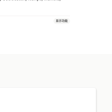
显示功能
件
自动重定向
错误重定向
器
翻译