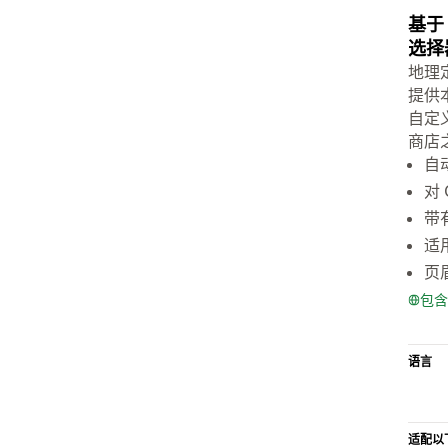
基于
选择
地理
提供
自定
商店
自动
对
带
适
页
包含
语言
适配以