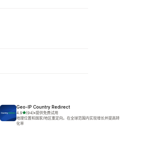
Geo‑IP Country Redirect
星（满分 5 星）
4.9
(94)
•
提供免费试用
总共 94 条评论
地理位置和国家/地区重定向。在全球范围内实现增长并提高转
化率