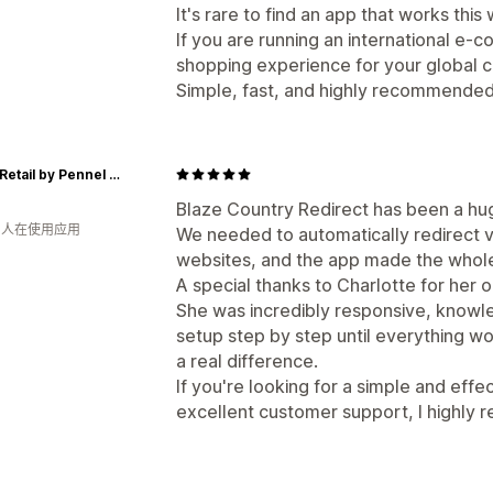
It's rare to find an app that works thi
If you are running an international e
shopping experience for your global cu
Simple, fast, and highly recommended !
ORCA Retail by Pennel & Flipo
Blaze Country Redirect has been a hug
钟 人在使用应用
We needed to automatically redirect 
websites, and the app made the whole
A special thanks to Charlotte for her 
She was incredibly responsive, knowl
setup step by step until everything w
a real difference.
If you're looking for a simple and effe
excellent customer support, I highly