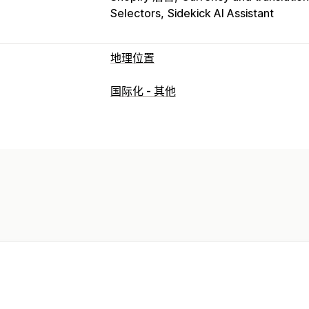
Selectors
Sidekick AI Assistant
地理位置
阻止
国际化 - 其他
国家/地区
机器人
白名单
重定向
IP 地址
国家/地区
语言
弹出窗口小组
手动重定向
跟踪
本地化设置
货币切换器
国家/地区选择器
语言切换