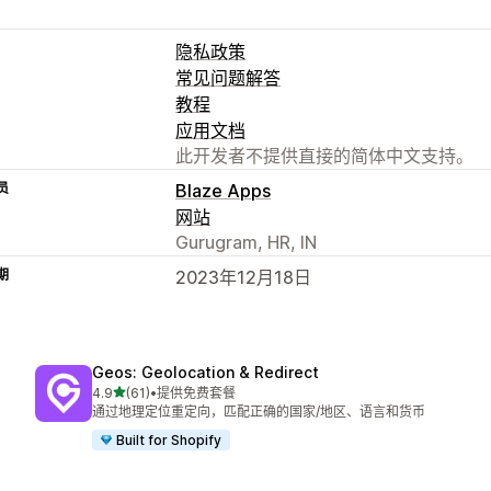
隐私政策
常见问题解答
教程
应用文档
此开发者不提供直接的简体中文支持。
员
Blaze Apps
网站
Gurugram, HR, IN
期
2023年12月18日
Geos: Geolocation & Redirect
星（满分 5 星）
4.9
(61)
•
提供免费套餐
总共 61 条评论
通过地理定位重定向，匹配正确的国家/地区、语言和货币
Built for Shopify