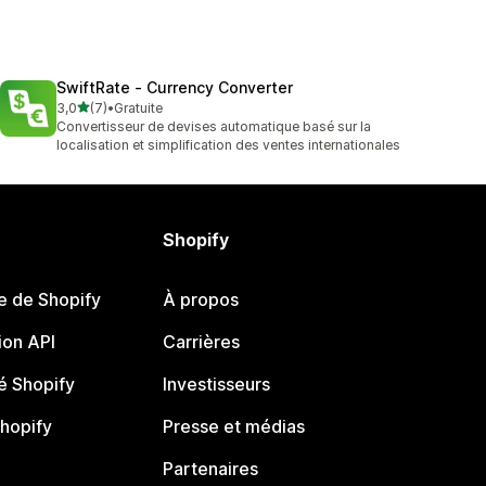
SwiftRate ‑ Currency Converter
étoile(s) sur 5
3,0
(7)
•
Gratuite
7 avis au total
Convertisseur de devises automatique basé sur la
localisation et simplification des ventes internationales
Shopify
e de Shopify
À propos
on API
Carrières
 Shopify
Investisseurs
Shopify
Presse et médias
Partenaires