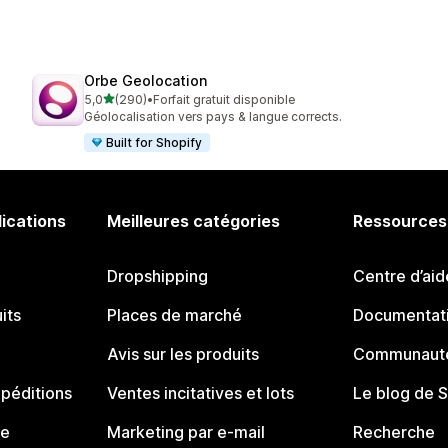
Orbe Geolocation
étoile(s) sur 5
5,0
(290)
•
Forfait gratuit disponible
290 avis au total
Géolocalisation vers pays & langue corrects.
Built for Shopify
lications
Meilleures catégories
Ressources
Dropshipping
Centre d’aid
its
Places de marché
Documentati
Avis sur les produits
Communauté
péditions
Ventes incitatives et lots
Le blog de 
ue
Marketing par e-mail
Recherche