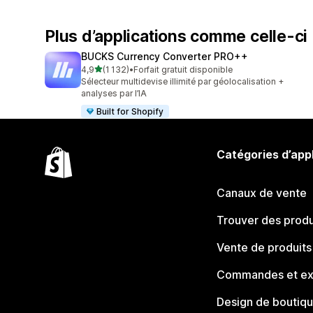
Plus d’applications comme celle-ci
BUCKS Currency Converter PRO++
étoile(s) sur 5
4,9
(1 132)
•
Forfait gratuit disponible
1132 avis au total
Sélecteur multidevise illimité par géolocalisation +
analyses par l’IA
Built for Shopify
Catégories d’app
Canaux de vente
Trouver des produ
Vente de produits
Commandes et ex
Design de boutiq