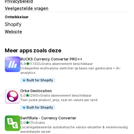
Privacybeleid
Veelgestelde vragen
Ontwikkelaar
Shopify
Website
Meer apps zoals deze
BUCKS Currency Converter PRO++
van 5 sterren
4,9
(1.133)
•
Gratis abonnement beschikbaar
1133 recensies in totaal
Onbeperkte multivaluta-switcher op basis van geolocatie + AI-
analytics
Built for Shopify
Orbe Geolocation
van 5 sterren
5,0
(290)
•
Gratis abonnement beschikbaar
290 recensies in totaal
Toon juiste product, prijs, taal en valuta per land.
Built for Shopify
SwiftRate ‑ Currency Converter
van 5 sterren
3,0
(7)
•
Gratis
7 recensies in totaal
Locatiegebaseerde automatische valuta-omzetter & vereenvoudig
wereldwijde omzet