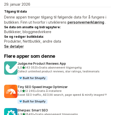
29. januar 2026
Tilgang til data
Denne appen trenger tilgang til følgende data for å fungere i
butikken. Finn ut hvorfor i utviklerens
personvernerklæring
.
Se data om ansatte og bidragsytere:
Butikkeier, bloggmedvirkere
Se og rediger butikkdata:
Produkter, Nettbutikk, andre data
Se detaljer
Flere apper som denne
Judge.me Product Reviews App
av 5 stjerner
5,0
(43 053)
•
Gratis abonnement tilgjengelig
Totalt 43053 omtaler
Collect unlimited product reviews, star ratings, testimonials
Built for Shopify
Tiny SEO Speed Image Optimizer
av 5 stjerner
5,0
(2 245)
•
Gratis å installere
Totalt 2245 omtaler
Boost SEO traffic, AEO/AI search, page speed & minify images!↑
Built for Shopify
Sherpas: Smart SEO
av 5 stjerner
4,9
(849)
•
Gratis abonnement tilgjengelig