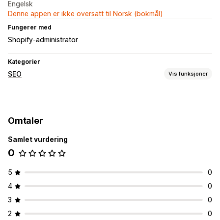
Engelsk
Denne appen er ikke oversatt til Norsk (bokmål)
Fungerer med
Shopify-administrator
Kategorier
SEO
Vis funksjoner
SEO-verktøy
Robots.txt
AI-generering
Innholdsoptimalisering
Omtaler
Overvåkning av ytelse
Samlet vurdering
Analyse
Sporing
Trafikk til nettstedet
0
5
0
4
0
3
0
2
0