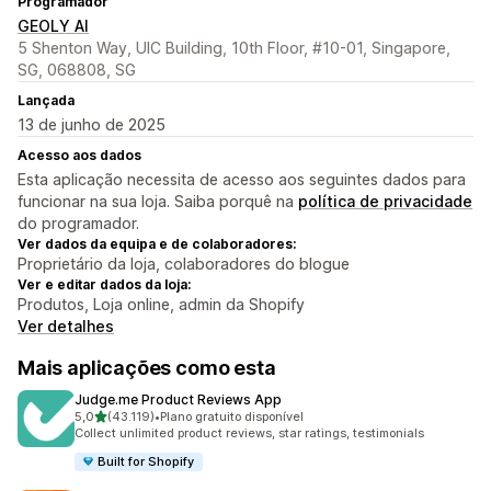
Programador
GEOLY AI
5 Shenton Way, UIC Building, 10th Floor, #10-01, Singapore,
SG, 068808, SG
Lançada
13 de junho de 2025
Acesso aos dados
Esta aplicação necessita de acesso aos seguintes dados para
funcionar na sua loja. Saiba porquê na
política de privacidade
do programador.
Ver dados da equipa e de colaboradores:
Proprietário da loja, colaboradores do blogue
Ver e editar dados da loja:
Produtos, Loja online, admin da Shopify
Ver detalhes
Mais aplicações como esta
Judge.me Product Reviews App
de 5 estrelas
5,0
(43.119)
•
Plano gratuito disponível
43119 total de avaliações
Collect unlimited product reviews, star ratings, testimonials
Built for Shopify