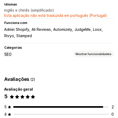
Idiomas
inglês e chinês (simplificado)
Esta aplicação não está traduzida em português (Portugal)
Funciona com
Admin Shopify
Ali Reviews
Automizely
JudgeMe
Loox
Rivyo
Stamped
Categorias
SEO
Mostrar funcionalidades
Ferramentas de SEO
Trilhos
Fragmentos ricos
JSON-LD
Esquemas
Avaliações
(2)
Geração por IA
SEO local
Reatividade móvel
Avaliação geral
Monitorização do desempenho
5
Tráfego de website
Testes
Testes A/B
5
2
4
0