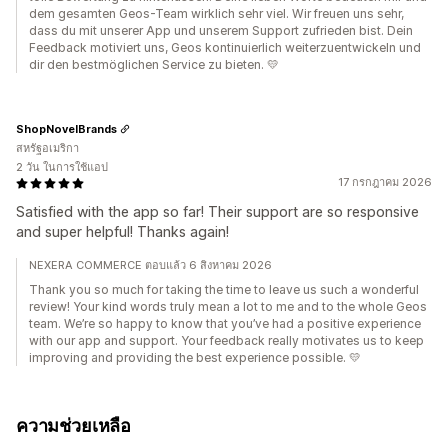
dem gesamten Geos-Team wirklich sehr viel. Wir freuen uns sehr,
dass du mit unserer App und unserem Support zufrieden bist. Dein
Feedback motiviert uns, Geos kontinuierlich weiterzuentwickeln und
dir den bestmöglichen Service zu bieten. 💛
ShopNovelBrands
สหรัฐอเมริกา
2 วัน ในการใช้แอป
17 กรกฎาคม 2026
Satisfied with the app so far! Their support are so responsive
and super helpful! Thanks again!
NEXERA COMMERCE ตอบแล้ว 6 สิงหาคม 2026
Thank you so much for taking the time to leave us such a wonderful
review! Your kind words truly mean a lot to me and to the whole Geos
team. We’re so happy to know that you’ve had a positive experience
with our app and support. Your feedback really motivates us to keep
improving and providing the best experience possible. 💛
ความช่วยเหลือ