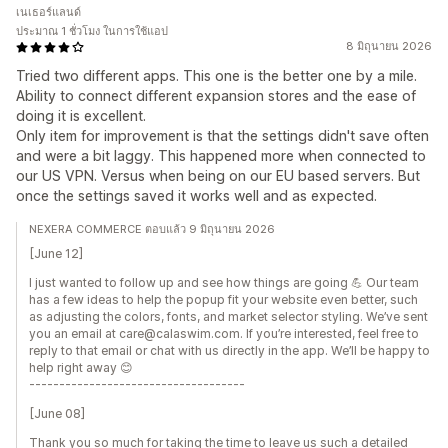
เนเธอร์แลนด์
ประมาณ 1 ชั่วโมง ในการใช้แอป
8 มิถุนายน 2026
Tried two different apps. This one is the better one by a mile.
Ability to connect different expansion stores and the ease of
doing it is excellent.
Only item for improvement is that the settings didn't save often
and were a bit laggy. This happened more when connected to
our US VPN. Versus when being on our EU based servers. But
once the settings saved it works well and as expected.
NEXERA COMMERCE ตอบแล้ว 9 มิถุนายน 2026
[June 12]
I just wanted to follow up and see how things are going 💪 Our team
has a few ideas to help the popup fit your website even better, such
as adjusting the colors, fonts, and market selector styling. We’ve sent
you an email at care@calaswim.com. If you’re interested, feel free to
reply to that email or chat with us directly in the app. We’ll be happy to
help right away 😊
------------------------------------
[June 08]
Thank you so much for taking the time to leave us such a detailed