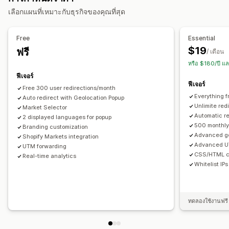
การเปลี่ยนเส้นทางด้วยตนเอง
การติดตาม
การวิเคราะห์
เลือกแผนที่เหมาะกับธุรกิจของคุณที่สุด
การตั้งค่าการแปล
Free
Essential
ตัวสลับสกุลเงิน
ตัวเลือกประเทศ
ตัวสลับภาษา
$19
ฟรี
/ เดือน
หรือ $180/ปี แ
ฟีเจอร์
ฟีเจอร์
Free 300 user redirections/month
Everything f
Auto redirect with Geolocation Popup
Unlimite red
Market Selector
Automatic re
2 displayed languages for popup
500 monthly 
Branding customization
Advanced ge
Shopify Markets integration
Advanced U
UTM forwarding
CSS/HTML c
Real-time analytics
Whitelist IPs
ทดลองใช้งานฟรี 