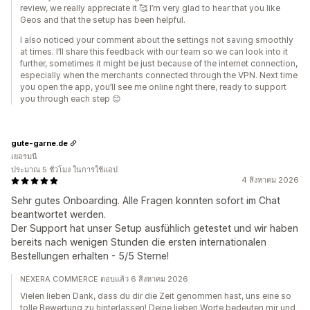
review, we really appreciate it 🥰 I’m very glad to hear that you like
Geos and that the setup has been helpful.
I also noticed your comment about the settings not saving smoothly
at times. I’ll share this feedback with our team so we can look into it
further, sometimes it might be just because of the internet connection,
especially when the merchants connected through the VPN. Next time
you open the app, you’ll see me online right there, ready to support
you through each step 😊
gute-garne.de
เยอรมนี
ประมาณ 5 ชั่วโมง ในการใช้แอป
4 สิงหาคม 2026
Sehr gutes Onboarding. Alle Fragen konnten sofort im Chat
beantwortet werden.
Der Support hat unser Setup ausfühlich getestet und wir haben
bereits nach wenigen Stunden die ersten internationalen
Bestellungen erhalten - 5/5 Sterne!
NEXERA COMMERCE ตอบแล้ว 6 สิงหาคม 2026
Vielen lieben Dank, dass du dir die Zeit genommen hast, uns eine so
tolle Bewertung zu hinterlassen! Deine lieben Worte bedeuten mir und