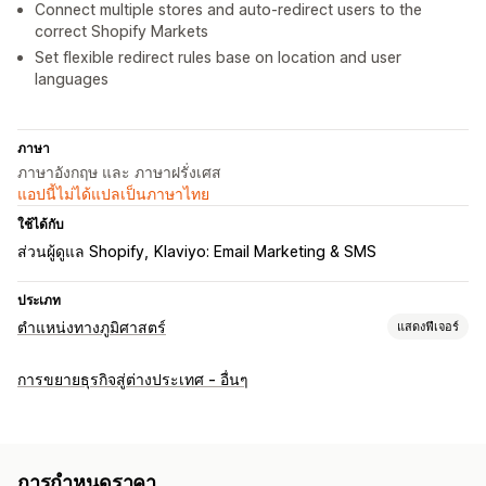
Connect multiple stores and auto-redirect users to the
correct Shopify Markets
Set flexible redirect rules base on location and user
languages
ภาษา
ภาษาอังกฤษ และ ภาษาฝรั่งเศส
แอปนี้ไม่ได้แปลเป็นภาษาไทย
ใช้ได้กับ
ส่วนผู้ดูแล Shopify
Klaviyo: Email Marketing & SMS
ประเภท
ตำแหน่งทางภูมิศาสตร์
แสดงฟีเจอร์
การบล็อก
การขยายธุรกิจสู่ต่างประเทศ - อื่นๆ
ประเทศ
เมือง
ที่อยู่ IP
การเปลี่ยนเส้นทาง
ที่อยู่ IP
ประเทศ
ภาษา
วิดเจ็ตป๊อปอัพ
เปลี่ยนเส้นทางอัตโนมัติ
การกำหนดราคา