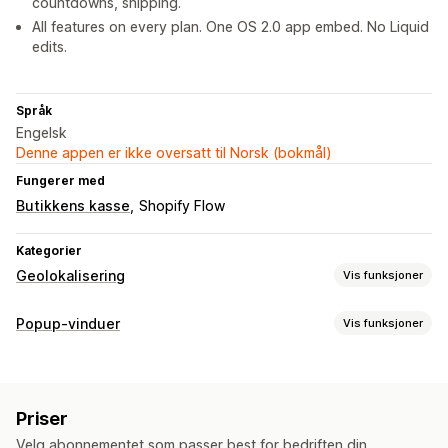
countdowns, shipping.
All features on every plan. One OS 2.0 app embed. No Liquid
edits.
Språk
Engelsk
Denne appen er ikke oversatt til Norsk (bokmål)
Fungerer med
Butikkens kasse
Shopify Flow
Kategorier
Geolokalisering
Vis funksjoner
Blokkering
Popup-vinduer
Vis funksjoner
Land
Popup-typer
Omdirigeringer
Rabatter
Kunngjøringer
IP-adresse
Land
Priser
Administrere popup-vinduer
Velg abonnementet som passer best for bedriften din.