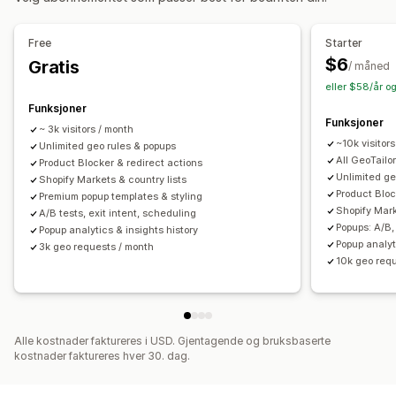
Innstillinger for lokal tilpasning
Lokalisering
Utløsere og regler
Geolokalisering
Landsvelger
Free
Starter
$6
Gratis
/ måned
eller $58/år o
Funksjoner
Funksjoner
~ 3k visitors / month
~10k visitor
Unlimited geo rules & popups
All GeoTailo
Product Blocker & redirect actions
Unlimited ge
Shopify Markets & country lists
Product Bloc
Premium popup templates & styling
Shopify Mark
A/B tests, exit intent, scheduling
Popups: A/B,
Popup analytics & insights history
Popup analyt
3k geo requests / month
10k geo req
Alle kostnader faktureres i USD. Gjentagende og bruksbaserte
kostnader faktureres hver 30. dag.