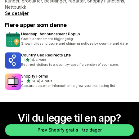
Kunder, produkter, bestillinger, rabatter, Shopify Functions,
Nettbutikk
Se detaljer
Flere apper som denne
Headsup: Announcement Popup
Gratis abonnement tilgjengelig
Show holiday, closure and shipping notices by country and date
Country Geo Redirects Lite
av 5 stjerner
1,5
(3)
•
Gratis
Totalt 3 omtaler
Redirect visitors to a country-specific version of your store.
Shopify Forms
av 5 stjerner
4,5
(664)
•
Gratis
Totalt 664 omtaler
Capture customer information to grow your marketing list
Vil du legge til en app?
Prøv Shopify gratis i tre dager