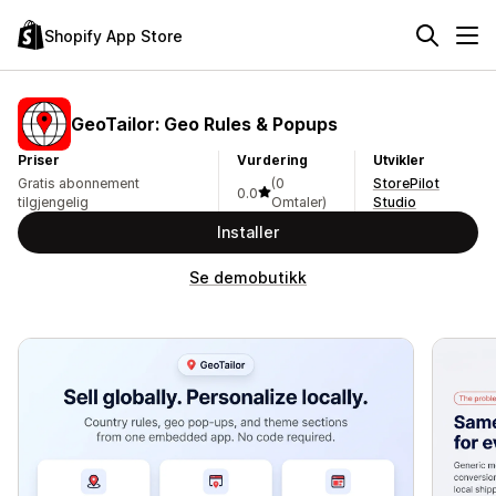
Shopify App Store
GeoTailor: Geo Rules & Popups
Priser
Vurdering
Utvikler
Gratis abonnement
(0
StorePilot
0.0
tilgjengelig
Omtaler)
Studio
Installer
Se demobutikk