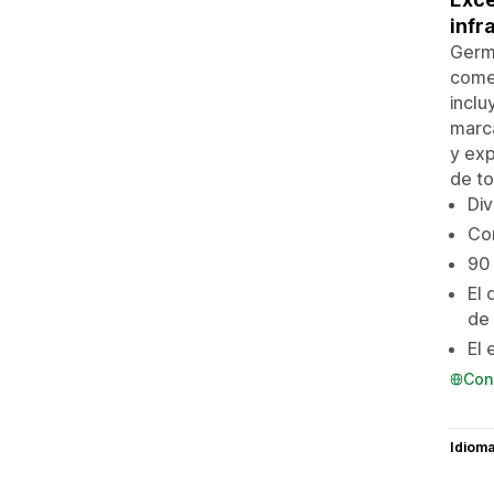
infr
Germa
comer
inclu
marca
y exp
de to
Div
Con
90 
El 
de
El 
Con
Idiom