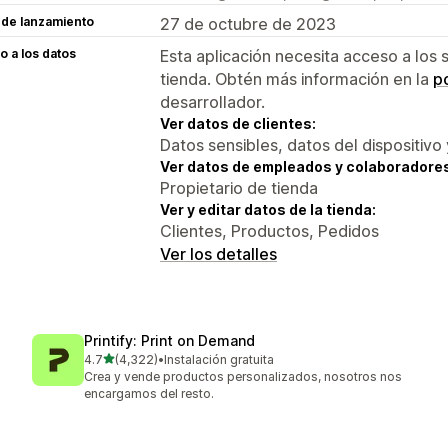
 de lanzamiento
27 de octubre de 2023
 a los datos
Esta aplicación necesita acceso a los 
tienda. Obtén más información en la
po
desarrollador.
Ver datos de clientes:
Datos sensibles, datos del dispositivo 
Ver datos de empleados y colaboradore
Propietario de tienda
Ver y editar datos de la tienda:
Clientes, Productos, Pedidos
Ver los detalles
Printify: Print on Demand
de 5 estrellas
4.7
(4,322)
•
Instalación gratuita
4322 reseñas en total
Crea y vende productos personalizados, nosotros nos
encargamos del resto.