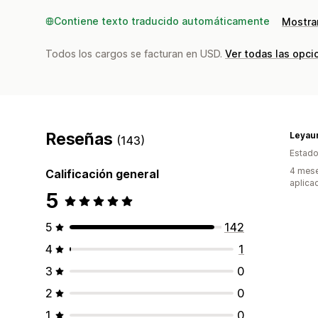
Contiene texto traducido automáticamente
Mostrar
Todos los cargos se facturan en USD.
Ver todas las opci
Reseñas
Leyau
(143)
Estado
4 mese
Calificación general
aplica
5
5
142
4
1
3
0
2
0
1
0