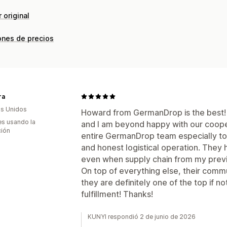
 original
ones de precios
ra
s Unidos
Howard from GermanDrop is the best!
s usando la
and I am beyond happy with our cooper
ción
entire GermanDrop team especially to 
and honest logistical operation. They
even when supply chain from my previ
On top of everything else, their comm
they are definitely one of the top if no
fulfillment! Thanks!
KUNYI respondió 2 de junio de 2026