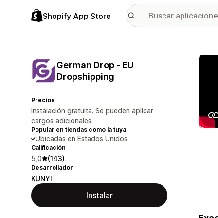
Shopify App Store
Galer
German Drop ‑ EU
Dropshipping
Precios
Instalación gratuita. Se pueden aplicar
cargos adicionales.
Popular en tiendas como la tuya
Ubicadas en Estados Unidos
Calificación
5,0
(143)
Desarrollador
KUNYI
Instalar
Exce