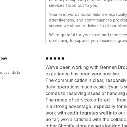
services stood out to you.
Your kind words about Kela are especiall
attentiveness, and commitment to providin
service we strive to deliver to all our clien
We’re grateful for your trust and recomm
continuing to support your business grow
Tony
a
We’ve been working with German Drop 
s usando la
experience has been very positive.
ción
The communication is clear, responsiv
daily operations much easier. Evan is 
comes to resolving issues or handling 
The range of services offered — from
is a strong advantage, especially for s
work with and integrates well into our
So far, we’re satisfied with the colla
other Shopify store owners looking for 