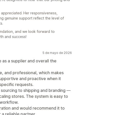
y appreciated. Her responsiveness,
g genuine support reflect the level of
ts.
endation, and we look forward to
th and success!
5 de mayo de 2026
as a supplier and overall the
e, and professional, which makes
supportive and proactive when it
specific requests.
 sourcing to shipping and branding —
caling stores. The system is easy to
 workflow.
boration and would recommend it to
a reliable partner.