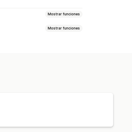
Mostrar funciones
Mostrar funciones
e
Hogar y jardín
Salud y belleza
ctos para bebés
lizado
Personalización
a mascotas
Muebles
os
Zapatos
Regalos navideños
os para mascotas
Ecológico
personalizado
Preparación general
tiempo real
Seguimiento de pedidos