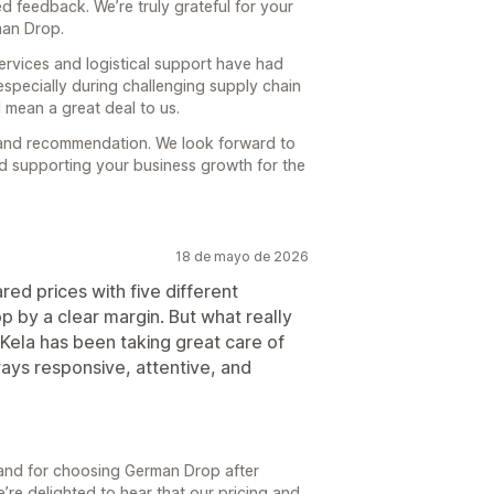
d feedback. We’re truly grateful for your
man Drop.
 services and logistical support have had
especially during challenging supply chain
 mean a great deal to us.
 and recommendation. We look forward to
d supporting your business growth for the
18 de mayo de 2026
d prices with five different
 by a clear margin. But what really
 Kela has been taking great care of
ays responsive, attentive, and
and for choosing German Drop after
’re delighted to hear that our pricing and