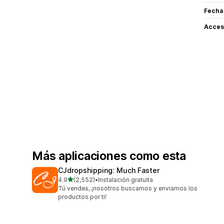
Fecha
Acceso
Más aplicaciones como esta
CJdropshipping: Much Faster
de 5 estrellas
4.9
(2,552)
•
Instalación gratuita
2552 reseñas en total
Tú vendes, ¡nosotros buscamos y enviamos los
productos por ti!