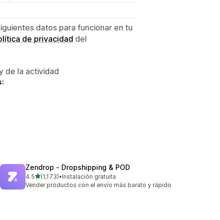
siguientes datos para funcionar en tu
lítica de privacidad
del
y de la actividad
s:
Zendrop ‑ Dropshipping & POD
de 5 estrellas
4.5
(1,173)
•
Instalación gratuita
1173 reseñas en total
Vender productos con el envío más barato y rápido