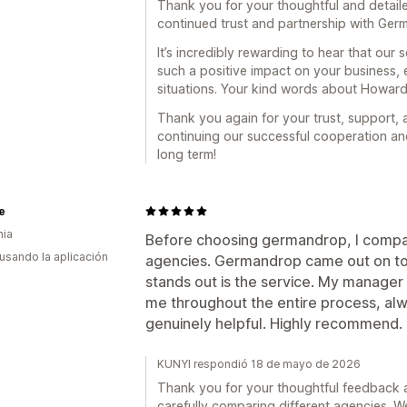
Thank you for your thoughtful and detaile
continued trust and partnership with Ger
It’s incredibly rewarding to hear that our
such a positive impact on your business, 
situations. Your kind words about Howard
Thank you again for your trust, support,
continuing our successful cooperation an
long term!
e
nia
Before choosing germandrop, I compare
 usando la aplicación
agencies. Germandrop came out on top
stands out is the service. My manager
me throughout the entire process, alw
genuinely helpful. Highly recommend.
KUNYI respondió 18 de mayo de 2026
Thank you for your thoughtful feedback 
carefully comparing different agencies. We