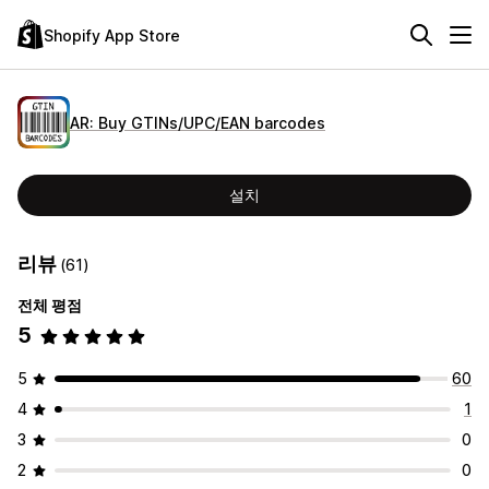
Shopify App Store
AR: Buy GTINs/UPC/EAN barcodes
설치
리뷰
(61)
전체 평점
5
5
60
4
1
3
0
2
0