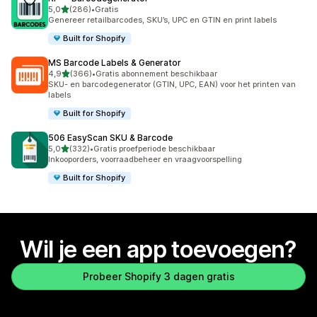
van 5 sterren
5,0
(286)
•
Gratis
286 recensies in totaal
Genereer retailbarcodes, SKU’s, UPC en GTIN en print labels
Built for Shopify
MS Barcode Labels & Generator
van 5 sterren
4,9
(366)
•
Gratis abonnement beschikbaar
366 recensies in totaal
SKU- en barcodegenerator (GTIN, UPC, EAN) voor het printen van
labels
Built for Shopify
506 EasyScan SKU & Barcode
van 5 sterren
5,0
(332)
•
Gratis proefperiode beschikbaar
332 recensies in totaal
Inkooporders, voorraadbeheer en vraagvoorspelling
Built for Shopify
Wil je een app toevoegen?
Probeer Shopify 3 dagen gratis