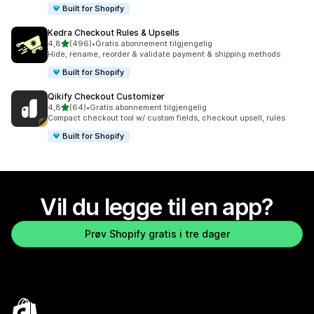
Built for Shopify
Kedra Checkout Rules & Upsells
av 5 stjerner
4,8
(496)
•
Gratis abonnement tilgjengelig
Totalt 496 omtaler
Hide, rename, reorder & validate payment & shipping methods
Built for Shopify
Qikify Checkout Customizer
av 5 stjerner
4,8
(64)
•
Gratis abonnement tilgjengelig
Totalt 64 omtaler
Compact checkout tool w/ custom fields, checkout upsell, rules
Built for Shopify
Vil du legge til en app?
Prøv Shopify gratis i tre dager