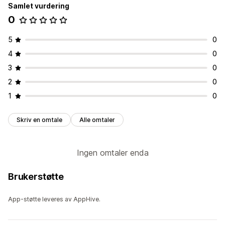
Samlingsspesifikk
Kundetagger
Samlet vurdering
0
Varslingsinnstillinger
Kassevarsler
Egendefinerte meldinger
5
0
4
0
3
0
2
0
1
0
Skriv en omtale
Alle omtaler
Ingen omtaler enda
Brukerstøtte
App-støtte leveres av AppHive.