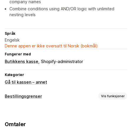
company names
Combine conditions using AND/OR logic with unlimited
nesting levels
Språk
Engelsk
Denne appen er ikke oversatt til Norsk (bokmål)
Fungerer med
Butikkens kasse
Shopify-administrator
Kategorier
Gå til kassen – annet
Bestillingsgrenser
Vis funksjoner
Begrensningsregler
Handlekurvbasert
Maksimumsantall
Minimumsantall
Omtaler
Prisbasert
Produktspesifikk
Variantspesifikk