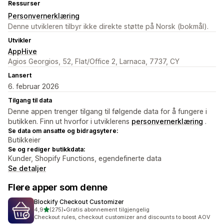
Ressurser
Personvernerklæring
Denne utvikleren tilbyr ikke direkte støtte på Norsk (bokmål).
Utvikler
AppHive
Agios Georgios, 52, Flat/Office 2, Larnaca, 7737, CY
Lansert
6. februar 2026
Tilgang til data
Denne appen trenger tilgang til følgende data for å fungere i
butikken. Finn ut hvorfor i utviklerens
personvernerklæring
.
Se data om ansatte og bidragsytere:
Butikkeier
Se og rediger butikkdata:
Kunder, Shopify Functions, egendefinerte data
Se detaljer
Flere apper som denne
Blockify Checkout Customizer
av 5 stjerner
4,9
(275)
•
Gratis abonnement tilgjengelig
Totalt 275 omtaler
Checkout rules, checkout customizer and discounts to boost AOV