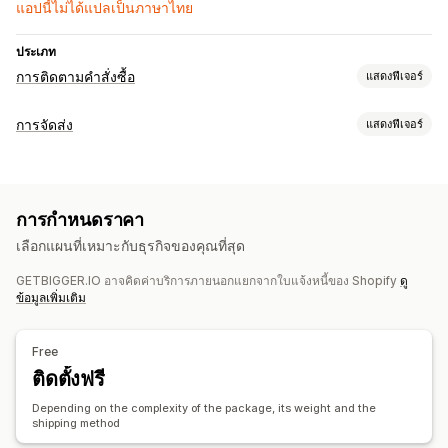
แอปนี้ไม่ได้แปลเป็นภาษาไทย
ประเภท
การติดตามคำสั่งซื้อ
แสดงฟีเจอร์
การติดตาม
การจัดส่ง
แสดงฟีเจอร์
หน้าติดตามแบรนด์
หน้าค้นหาคำสั่งซื้อ
การติดตามแบบเรียลไทม์
ป้ายกำกับและบรรจุภัณฑ์
ลิงค์ติดตามที่กำหนดเอง
การติดตามทั่วโลก
ผู้ขนส่งหลายราย
Address Validation
เอกสารทางศุลกากร
การกำหนดราคา
ใบจ่าหน้าสำหรับการส่งคืน
บรรจุภัณฑ์
การสแกนบาร์โค้ด
เลือกแผนที่เหมาะกับธุรกิจของคุณที่สุด
กฎการจัดส่ง
ซิงค์คำสั่งซื้อ
การเลือกผู้ขนส่ง
GETBIGGER.IO อาจคิดค่าบริการภายนอกแยกจากใบแจ้งหนี้ของ Shopify
ดู
การจัดการการจัดส่ง
ข้อมูลเพิ่มเติม
ซิงค์คำสั่งซื้อ
การติดตามแบบเรียลไทม์
หน้าติดตามแบรนด์
อัปเดตคำสั่งซื้อ
การวิเคราะห์การจัดส่ง
Free
ติดตั้งฟรี
Depending on the complexity of the package, its weight and the
shipping method