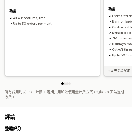
功能
功能
Estimated de
All our features, free!
Banner, bad
Up to 50 orders per month
Customizabl
Dynamic deli
ZIP code del
Holidays, va
Cut-off time
Up to 500 or
90 天免費試用
所有費用均以 USD 計價。 定期費用和依使用量計費方案，均以 30 天為週期
收費。
評論
整體評分