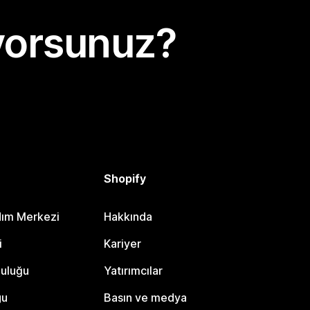
yorsunuz?
Shopify
dım Merkezi
Hakkında
i
Kariyer
luluğu
Yatırımcılar
gu
Basın ve medya