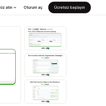
öz atın
Oturum aç
Ücretsiz başlayın