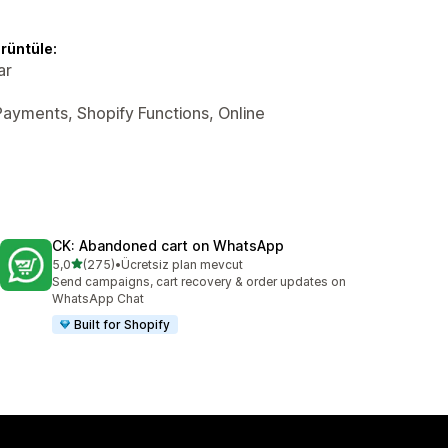
örüntüle:
ar
y Payments, Shopify Functions, Online
CK: Abandoned cart on WhatsApp
5 yıldız üzerinden
5,0
(275)
•
Ücretsiz plan mevcut
toplam 275 değerlendirme
Send campaigns, cart recovery & order updates on
WhatsApp Chat
Built for Shopify