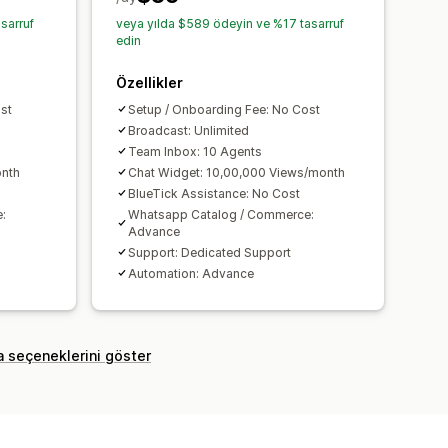
sarruf
veya yılda $589 ödeyin ve %17 tasarruf
edin
Özellikler
st
Setup / Onboarding Fee: No Cost
Broadcast: Unlimited
Team Inbox: 10 Agents
onth
Chat Widget: 10,00,000 Views/month
BlueTick Assistance: No Cost
:
Whatsapp Catalog / Commerce:
Advance
Support: Dedicated Support
Automation: Advance
a seçeneklerini göster