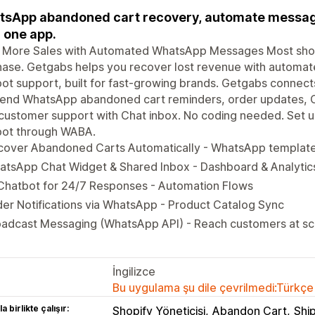
sApp abandoned cart recovery, automate message
n one app.
e More Sales with Automated WhatsApp Messages Most shop
hase. Getgabs helps you recover lost revenue with automa
ot support, built for fast-growing brands. Getgabs connec
send WhatsApp abandoned cart reminders, order updates, C
customer support with Chat inbox. No coding needed. Set up
bot through WABA.
cover Abandoned Carts Automatically - WhatsApp templat
atsApp Chat Widget & Shared Inbox - Dashboard & Analytic
Chatbot for 24/7 Responses - Automation Flows
er Notifications via WhatsApp - Product Catalog Sync
oadcast Messaging (WhatsApp API) - Reach customers at s
İngilizce
Bu uygulama şu dile çevrilmedi:Türkçe
a birlikte çalışır:
Shopify Yöneticisi
Abandon Cart
Shi