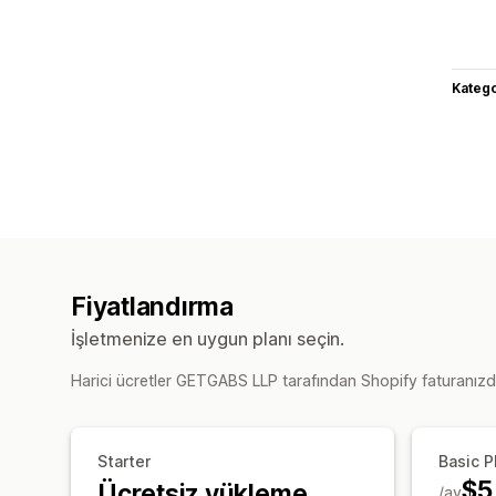
Katego
Fiyatlandırma
İşletmenize en uygun planı seçin.
Harici ücretler GETGABS LLP tarafından Shopify faturanızdan 
Starter
Basic P
$5
Ücretsiz yükleme
/ay