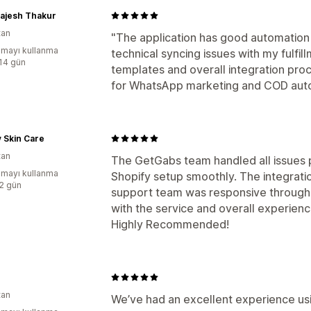
Rajesh Thakur
tan
"The application has good automation 
mayı kullanma
technical syncing issues with my fulfill
:14 gün
templates and overall integration proc
for WhatsApp marketing and COD auto
fy Skin Care
tan
The GetGabs team handled all issues 
mayı kullanma
Shopify setup smoothly. The integrati
:2 gün
support team was responsive throughou
with the service and overall experienc
Highly Recommended!
tan
We’ve had an excellent experience us