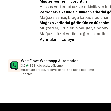
Müşteri verilerini görüntüle:
Hassas veriler, cihaz ve etkinlik verileri
Personel ve katkıda bulunan verilerini g
Mağaza sahibi, bloga katkıda bulunanl
Mağaza verilerini görüntüle ve düzenle:
Müşteriler, ürünler, siparişler, Shopif
Mağaza, özel veriler, diğer hizmetler
Ayrıntıları inceleyin
WhatFlow: Whatsapp Automation
5 yıldız üzerinden
3,9
(328)
•
Ücretsiz yükleme
toplam 328 değerlendirme
Automate orders, recover carts, and send real-time
updates