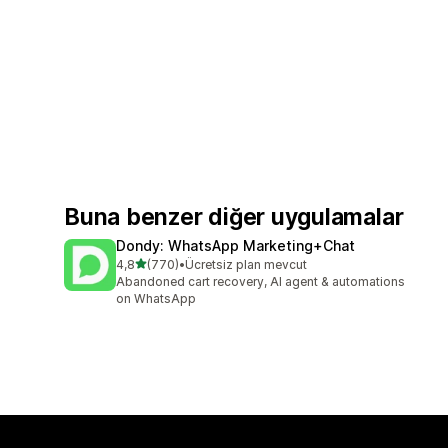
Buna benzer diğer uygulamalar
Dondy: WhatsApp Marketing+Chat
5 yıldız üzerinden
4,8
(770)
•
Ücretsiz plan mevcut
toplam 770 değerlendirme
Abandoned cart recovery, AI agent & automations
on WhatsApp