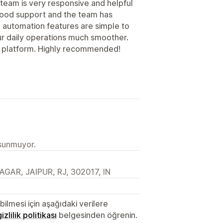
team is very responsive and helpful
ood support and the team has
 automation features are simple to
ur daily operations much smoother.
dly platform. Highly recommended!
 sunmuyor.
GAR, JAIPUR, RJ, 302017, IN
lmesi için aşağıdaki verilere
gizlilik politikası
belgesinden öğrenin.