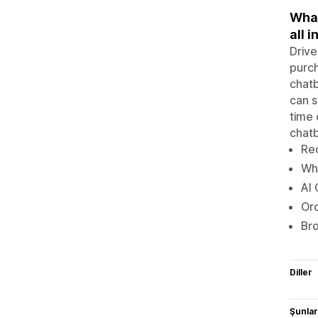
What
all i
Driv
purc
chatb
can 
time 
chat
Re
Wh
AI 
Ord
Br
Diller
Şunlarl