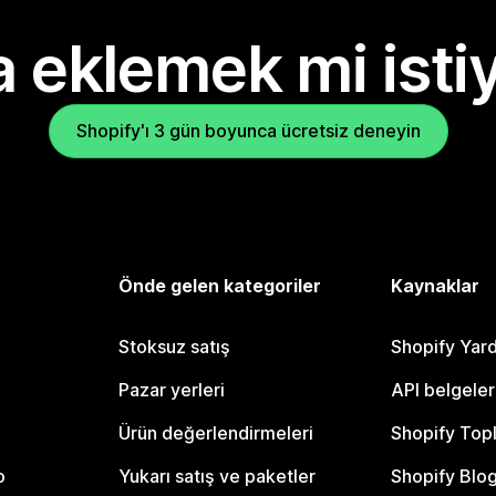
 eklemek mi isti
Shopify'ı 3 gün boyunca ücretsiz deneyin
Önde gelen kategoriler
Kaynaklar
Stoksuz satış
Shopify Yar
Pazar yerleri
API belgeler
Ürün değerlendirmeleri
Shopify Top
o
Yukarı satış ve paketler
Shopify Blo