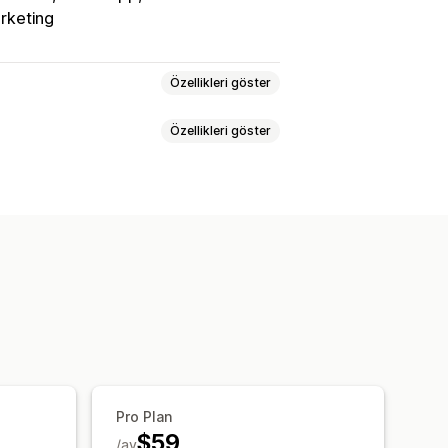
rketing
Özellikleri göster
Özellikleri göster
teklifleri
Dönüşüm izleme
t
Ses desteği
Çoklu dil
Geri arama
blonlar
Özelleştirilebilir widget’lar
laması
Sipariş güncellemeleri
ohbet ataması
Sohbet akışları
Pro Plan
$59
/ay