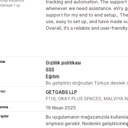
mayı kullanma
tracking and automation. The support 
Yaklaşık 1 ay
whenever we need assistance. eVry g
support for my end to end setup., The
use, easy to set up, and have made o
Overall, it’s a reliable and user-frien
lar
Gizlilik politikası
SSS
Eğitim
Bu geliştirici doğrudan Türkçe destek
rici
GETGABS LLP
F116, OKAY PLUS SPACES, MALVIYA NA
lanma
16 Nisan 2025
rişimi
Bu uygulamanın mağazanızda kullanılabi
erişmesi gerekir. Nedenini geliştiricinin