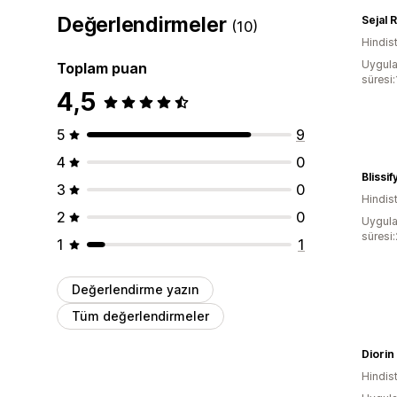
Değerlendirmeler
Sejal 
(10)
Hindis
Uygula
Toplam puan
süresi
4,5
5
9
4
0
Blissi
3
0
Hindis
2
0
Uygula
süresi
1
1
Değerlendirme yazın
Tüm değerlendirmeler
Diorin
Hindis