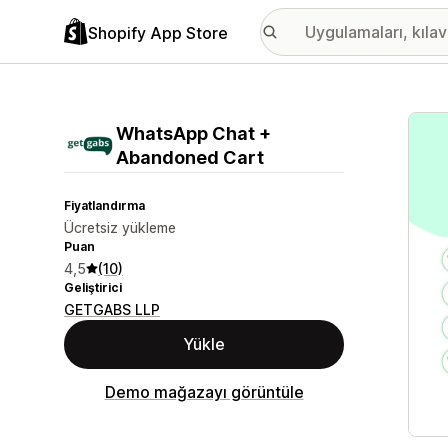
Shopify App Store
Öne ç
WhatsApp Chat +
Abandoned Cart
Fiyatlandırma
Ücretsiz yükleme
Puan
4,5
(10)
Geliştirici
GETGABS LLP
Yükle
Demo mağazayı görüntüle