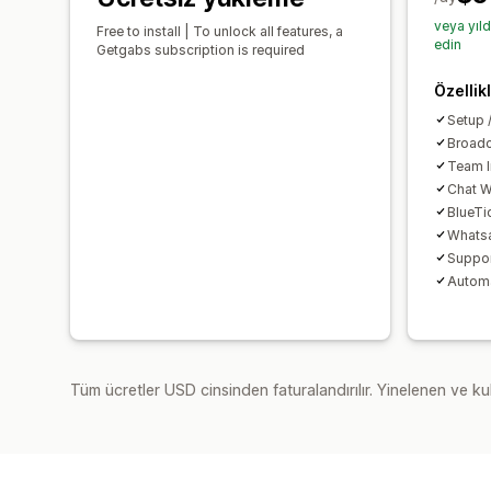
veya yıl
Free to install | To unlock all features, a
edin
Getgabs subscription is required
Özellik
Setup 
Broadc
Team I
Chat W
BlueTi
Whatsa
Suppor
Automa
Tüm ücretler USD cinsinden faturalandırılır. Yinelenen ve kul