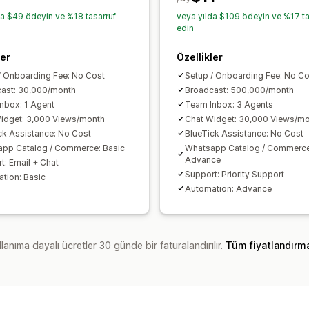
da $49 ödeyin ve %18 tasarruf
veya yılda $109 ödeyin ve %17 ta
edin
ler
Özellikler
/ Onboarding Fee: No Cost
Setup / Onboarding Fee: No Co
ast: 30,000/month
Broadcast: 500,000/month
nbox: 1 Agent
Team Inbox: 3 Agents
idget: 3,000 Views/month
Chat Widget: 30,000 Views/m
ck Assistance: No Cost
BlueTick Assistance: No Cost
pp Catalog / Commerce: Basic
Whatsapp Catalog / Commerce
Advance
t: Email + Chat
Support: Priority Support
tion: Basic
Automation: Advance
lanıma dayalı ücretler 30 günde bir faturalandırılır.
Tüm fiyatlandırm