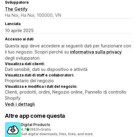
Sviluppatore
The Getify
Ha Noi, Ha Noi, 100000, VN
Lanciata
10 aprile 2025
Accesso ai dati
Questa app deve accedere ai seguenti dati per funzionare con
il tuo negozio. Scopri perché su
informativa sulla privacy
degli sviluppatori.
Visualizza dati clienti:
Dati sensibili, dati su dispositivo e attività
Visualizza dati di staff e collaboratori:
Proprietario del negozio
Visualizza e modifica i dati del negozio:
Clienti, prodotti, ordini, Negozio online, Pannello di controllo
Shopify
Vedi i dettagli
Altre app come questa
Digital Products
stelle su 5
4,7
(983)
•
Gratis
983 recensioni totali
Sell digital downloads, files, links, and more.