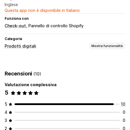
Inglese
Questa app non è disponibile in Italiano
Funziona con
Check-out
Pannello di controllo Shopify
Categorie
Prodotti digitali
Mostra funzionalità
Tipi di prodotto
Audio
Corsi
Opere d’arte digitali
Ebook
Giochi
PDF
Recensioni
(10)
Software
Video
Personalizzati
Valutazione complessiva
Gestione dei download
5
Consegna di email
Caricamento in blocco
Pagina di ringraziamento
Limiti di download
5
10
Hosting esterno
Link personalizzati
4
0
Sicurezza dei file
3
0
Codice di licenza
2
0