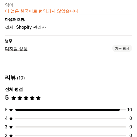
영어
이 앱은 한국어로 번역되지 않았습니다
다음과 호환:
결제
Shopify 관리자
범주
디지털 상품
기능 표시
제품 유형
오디오
강의
디지털 아트
전자책
게임
PDF 파일
소프트웨어
리뷰
(10)
동영상
맞춤형
전체 평점
다운로드 관리
5
이메일 전송
대량 업로드
감사합니다 페이지
다운로드 한도
외부에서 호스팅됨
사용자 지정 링크
5
10
파일 보안
4
0
라이선스 키
3
0
2
0