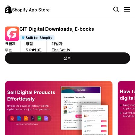
Shopify App Store
GIT Digital Downloads, E‑books
Built for Shopify
요금제
평점
개발자
무료
5.0
(10)
The Getify
설치