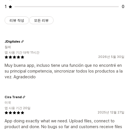
1
0
리뷰 작성
모든 리뷰
JDigitales
칠레
앱 사용 기간 대략 11시간
2026년 5월 30일
Muy buena app, incluso tiene una función que no encontré en
su principal competencia, sincronizar todos los productos a la
vez. Agradecido
Cira Trend
미국
앱 사용 기간 20일
2025년 12월 27일
App doing exactly what we need. Upload files, connect to
product and done. No bugs so far and customers receive files