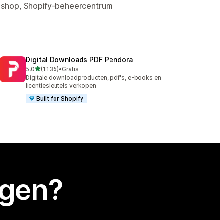
ebshop, Shopify-beheercentrum
Digital Downloads PDF Pendora
van 5 sterren
5,0
(1.135)
•
Gratis
1135 recensies in totaal
Digitale downloadproducten, pdf's, e-books en
licentiesleutels verkopen
Built for Shopify
egen?