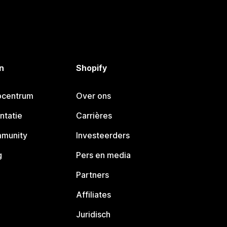
n
Shopify
pcentrum
Over ons
ntatie
Carrières
mmunity
Investeerders
g
Pers en media
Partners
Affiliates
Juridisch