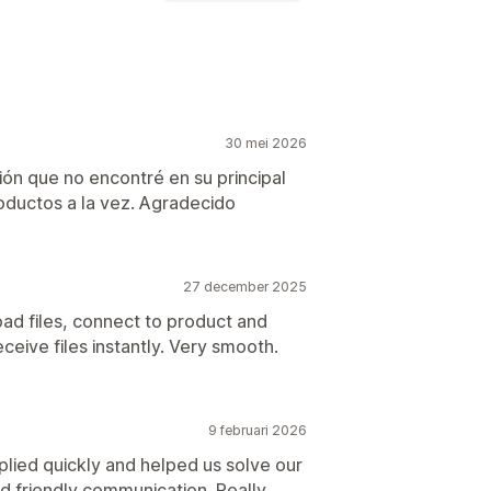
oeken
Games
PDF's
Software
30 mei 2026
pagina
Downloadlimieten
ión que no encontré en su principal
oductos a la vez. Agradecido
27 december 2025
ad files, connect to product and
eive files instantly. Very smooth.
9 februari 2026
lied quickly and helped us solve our
nd friendly communication. Really