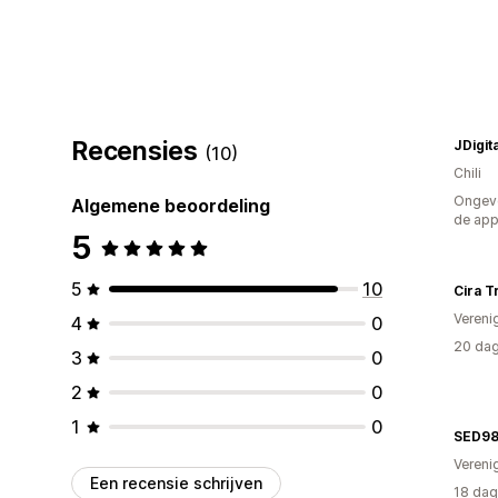
Recensies
JDigit
(10)
Chili
Ongeve
Algemene beoordeling
de ap
5
5
10
Cira T
Vereni
4
0
20 dag
3
0
2
0
1
0
SED9
Vereni
Een recensie schrijven
18 dag