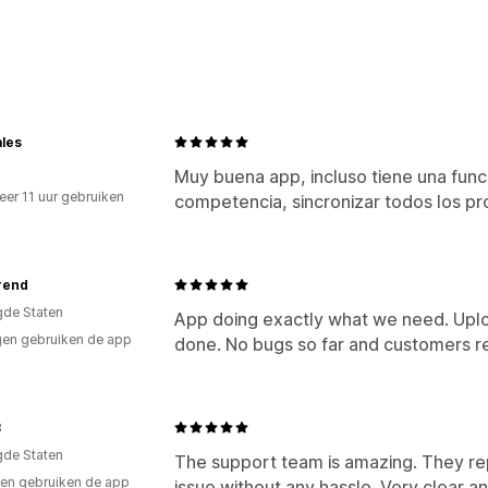
Producttypes
Audio
Cursussen
Digitale kunst
E-b
Video's
Aangepast
Downloads beheren
ales
E-mailbezorging
Bulkupload
Bedank
Muy buena app, incluso tiene una func
er 11 uur gebruiken
competencia, sincronizar todos los pr
Extern gehost
Aangepaste links
p
Bestandsbeveiliging
Licentiesleutel
rend
gde Staten
App doing exactly what we need. Uplo
en gebruiken de app
done. No bugs so far and customers rec
8
gde Staten
The support team is amazing. They rep
en gebruiken de app
issue without any hassle. Very clear a