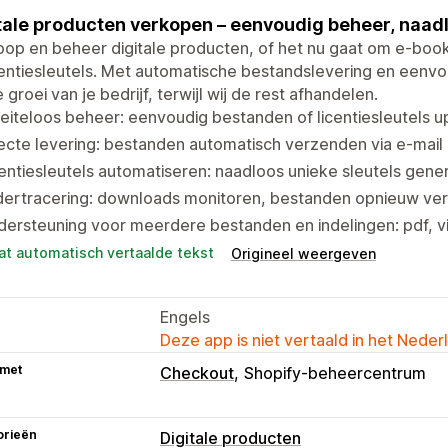
tale producten verkopen – eenvoudig beheer, naadl
op en beheer digitale producten, of het nu gaat om e-books
centiesleutels. Met automatische bestandslevering en eenvou
 groei van je bedrijf, terwijl wij de rest afhandelen.
iteloos beheer: eenvoudig bestanden of licentiesleutels 
ecte levering: bestanden automatisch verzenden via e-mai
entiesleutels automatiseren: naadloos unieke sleutels gene
dertracering: downloads monitoren, bestanden opnieuw ve
ersteuning voor meerdere bestanden en indelingen: pdf, v
at automatisch vertaalde tekst
Origineel weergeven
Engels
Deze app is niet vertaald in het Neder
 met
Checkout
Shopify-beheercentrum
orieën
Digitale producten