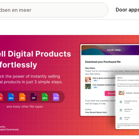
Door apps
ij met uitgelichte afbeeldingen