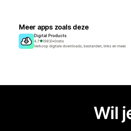
Meer apps zoals deze
Digital Products
van 5 sterren
4,7
(983)
•
Gratis
983 recensies in totaal
Verkoop digitale downloads, bestanden, links en meer.
Wil 