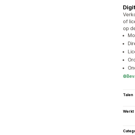
Digi
Verko
of li
op de
Moe
Dir
Lic
Or
Ond
Bev
Talen
Werkt
Categ